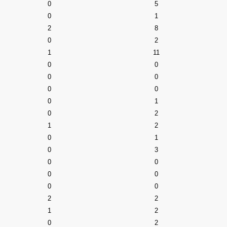
0
5
0
1
2
8
0
2
1
11
0
0
0
0
0
0
0
1
0
2
1
2
0
1
0
3
0
0
0
0
0
0
2
2
1
2
0
2