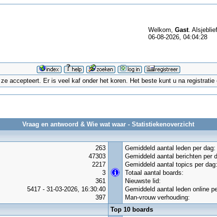
Welkom,
Gast
. Alsjeblie
06-08-2026, 04:04:28
 accepteert. Er is veel kaf onder het koren. Het beste kunt u na registrati
Vraag en antwoord & Wie wat waar - Statistiekenoverzicht
263
Gemiddeld aantal leden per dag:
47303
Gemiddeld aantal berichten per 
2217
Gemiddeld aantal topics per dag
3
Totaal aantal boards:
361
Nieuwste lid:
5417 - 31-03-2026, 16:30:40
Gemiddeld aantal leden online pe
397
Man-vrouw verhouding:
Top 10 boards