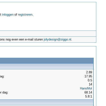
ft
inloggen
of
registreren
.
e ons nog even een e-mail sturen
jolydesign@ziggo.nl
.
2.89
dag:
17.95
:
0.5
14
HansMol
r dag:
68.14
5.8:1