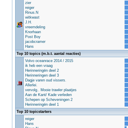
zier
reiger
Rinus.N
witkwast
J.H.
vreemdeling
Knorhaan
Post Boy
jacobcramer
Hans
Top 10 topics (m.b.t. aantal reacties)
Volvo oceanrace 2014 / 2015
ik heb een vraag
Herinneringën deel 2
Herinneringen deel 3
Dagje varen oud vissers.
Allerlei.
vervolg.. Mooie trawler plaatjes
Aan de Kant/ Kade verleden
Schepen op Scheveningen 2
Herinneringën deel 1
Top 10 topicstarters
reiger
Hans