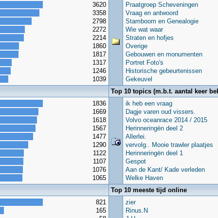
3620
Praatgroep Scheveningen
3358
Vraag en antwoord
2798
Stamboom en Genealogie
2272
Wie wat waar
2214
Straten en hofjes
1860
Overige
1817
Gebouwen en monumenten
1317
Portret Foto's
1246
Historische gebeurtenissen
1039
Gekeuvel
Top 10 topics (m.b.t. aantal keer be
1836
ik heb een vraag
1669
Dagje varen oud vissers.
1618
Volvo oceanrace 2014 / 2015
1567
Herinneringën deel 2
1477
Allerlei.
1290
vervolg.. Mooie trawler plaatjes
1122
Herinneringën deel 1
1107
Gespot
1076
Aan de Kant/ Kade verleden
1065
Welke Haven
Top 10 meeste tijd online
821
zier
165
Rinus.N