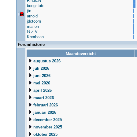
Rinus.N
boegstate
jtn
arnold
jdctoorn
marion
G.Z.V.
Knorhaan
Forumhistorie
Maandoverzicht
augustus 2026
juli 2026
juni 2026
mei 2026
april 2026
maart 2026
februari 2026
januari 2026
december 2025
november 2025
oktober 2025