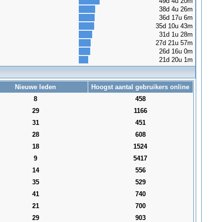
49d 4u 20m
38d 4u 26m
36d 17u 6m
35d 10u 43m
31d 1u 28m
27d 21u 57m
26d 16u 0m
21d 20u 1m
Nieuwe leden
Hoogst aantal gebruikers online
8
458
29
1166
31
451
28
608
18
1524
9
5417
14
556
35
529
41
740
21
700
29
903