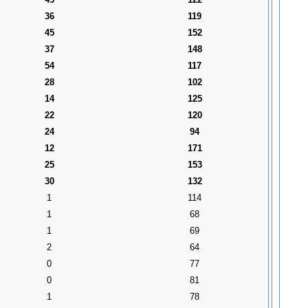
36
119
45
152
37
148
54
117
28
102
14
125
22
120
24
94
12
171
25
153
30
132
1
114
1
68
1
69
2
64
0
77
0
81
1
78