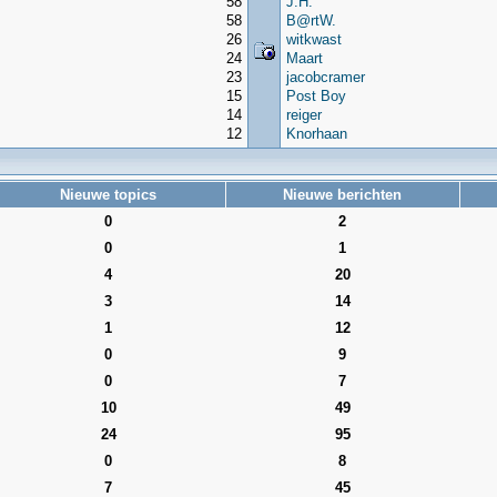
58
J.H.
58
B@rtW.
26
witkwast
24
Maart
23
jacobcramer
15
Post Boy
14
reiger
12
Knorhaan
Nieuwe topics
Nieuwe berichten
0
2
0
1
4
20
3
14
1
12
0
9
0
7
10
49
24
95
0
8
7
45