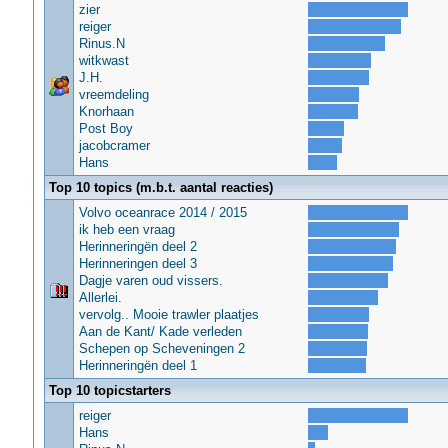
zier
reiger
Rinus.N
witkwast
J.H.
vreemdeling
Knorhaan
Post Boy
jacobcramer
Hans
Top 10 topics (m.b.t. aantal reacties)
Volvo oceanrace 2014 / 2015
ik heb een vraag
Herinneringën deel 2
Herinneringen deel 3
Dagje varen oud vissers.
Allerlei.
vervolg.. Mooie trawler plaatjes
Aan de Kant/ Kade verleden
Schepen op Scheveningen 2
Herinneringën deel 1
Top 10 topicstarters
reiger
Hans