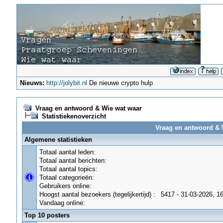
Nieuws:
http://jolybit.nl
De nieuwe crypto hulp
Vraag en antwoord & Wie wat waar
Statistiekenoverzicht
Vraag en antwoord & W
Algemene statistieken
Totaal aantal leden:
Totaal aantal berichten:
Totaal aantal topics:
Totaal categorieën:
Gebruikers online:
Hoogst aantal bezoekers (tegelijkertijd) :
5417 - 31-03-2026, 1
Vandaag online:
Top 10 posters