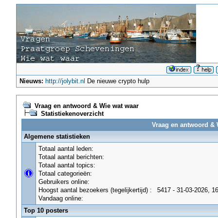
Nieuws:
http://jolybit.nl
De nieuwe crypto hulp
Vraag en antwoord & Wie wat waar
Statistiekenoverzicht
Vraag en antwoord & W
Algemene statistieken
Totaal aantal leden:
Totaal aantal berichten:
Totaal aantal topics:
Totaal categorieën:
Gebruikers online:
Hoogst aantal bezoekers (tegelijkertijd) :
5417 - 31-03-2026, 1
Vandaag online:
Top 10 posters