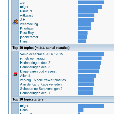
zier
reiger
Rinus.N
witkwast
J.H.
vreemdeling
Knorhaan
Post Boy
jacobcramer
Hans
Top 10 topics (m.b.t. aantal reacties)
Volvo oceanrace 2014 / 2015
ik heb een vraag
Herinneringën deel 2
Herinneringen deel 3
Dagje varen oud vissers.
Allerlei.
vervolg.. Mooie trawler plaatjes
Aan de Kant/ Kade verleden
Schepen op Scheveningen 2
Herinneringën deel 1
Top 10 topicstarters
reiger
Hans