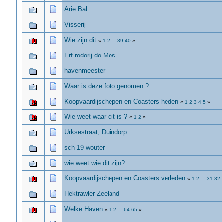
Arie Bal
Visserij
Wie zijn dit
«
1
2
...
39
40
»
Erf rederij de Mos
havenmeester
Waar is deze foto genomen ?
Koopvaardijschepen en Coasters heden
«
1
2
3
4
5
»
Wie weet waar dit is ?
«
1
2
»
Urksestraat, Duindorp
sch 19 wouter
wie weet wie dit zijn?
Koopvaardijschepen en Coasters verleden
«
1
2
...
31
32
Hektrawler Zeeland
Welke Haven
«
1
2
...
64
65
»