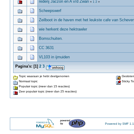
rederij Jaczon en A v/d Zwan
«
1
2
»
Scheepswerf
Zeilboot in de haven met het leukste cafe van Scheven
wie herkent deze hektrawler
Bomschuiten.
CC 3631
VL103 in ijmuiden
Pagina's:
[
1
]
2
3
Topic waaraan je hebt deelgenomen
Gesloten
Normaal topic
Sticky To
Populair topic (meer dan 15 reacties)
Zeer populair topic (meer dan 25 reacties)
Powered by SMF 1.1