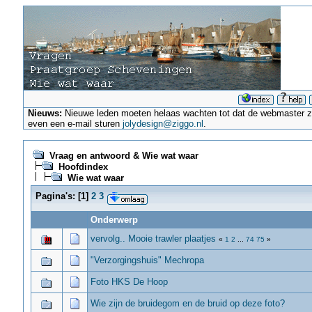
Nieuws:
Nieuwe leden moeten helaas wachten tot dat de webmaster ze a
even een e-mail sturen
jolydesign@ziggo.nl
.
Vraag en antwoord & Wie wat waar
Hoofdindex
Wie wat waar
Pagina's:
[
1
]
2
3
Onderwerp
vervolg.. Mooie trawler plaatjes
«
1
2
...
74
75
»
"Verzorgingshuis" Mechropa
Foto HKS De Hoop
Wie zijn de bruidegom en de bruid op deze foto?