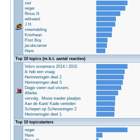
zier
reiger
Rinus.N
witkwast
J.H.
vreemdeling
Knorhaan
Post Boy
jacobcramer
Hans
Top 10 topics (m.b.t. aantal reacties)
Volvo oceanrace 2014 / 2015
ik heb een vraag
Herinneringën deel 2
Herinneringen deel 3
Dagje varen oud vissers.
Allerlei.
vervolg.. Mooie trawler plaatjes
Aan de Kant/ Kade verleden
Schepen op Scheveningen 2
Herinneringën deel 1
Top 10 topicstarters
reiger
Hans