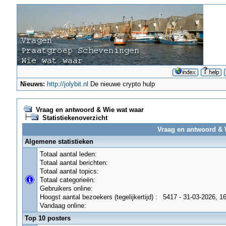
Nieuws:
http://jolybit.nl
De nieuwe crypto hulp
Vraag en antwoord & Wie wat waar
Statistiekenoverzicht
Vraag en antwoord & W
Algemene statistieken
Totaal aantal leden:
Totaal aantal berichten:
Totaal aantal topics:
Totaal categorieën:
Gebruikers online:
Hoogst aantal bezoekers (tegelijkertijd) :
5417 - 31-03-2026, 1
Vandaag online:
Top 10 posters