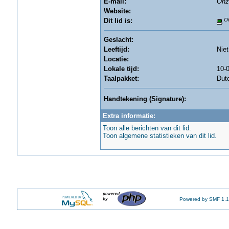
E-mail:
Onz
Website:
Dit lid is:
Of
Geslacht:
Leeftijd:
Nie
Locatie:
Lokale tijd:
10-0
Taalpakket:
Dut
Handtekening (Signature):
Extra informatie:
Toon alle berichten van dit lid.
Toon algemene statistieken van dit lid.
Powered by SMF 1.1