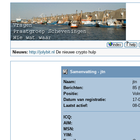
Nieuws:
http://jolybit.nl
De nieuwe crypto hulp
Samenvatting - jtn
Naam:
jtn
Berichten:
85 (
Positie:
Vol
Datum van registratie:
17-0
Laatst actief:
08-0
ICQ:
AIM:
MSN:
YIM: