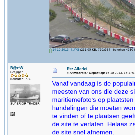
14-10-2013_4.JPG
(231.95 KB, 779x584 - bekeken 4630 k
B@rtW.
Re: Allerlei.
Schipper
«
Antwoord #7 Gepost op:
16-10-2013, 16:17:1
Berichten: 771
Vanaf vandaag is de populair
meesten van ons die deze si
maritiemefoto's op plaatsten
SUPERIOR-TRADER
handelingen die moeten word
te vinden of te plaatsen geef
de site te verlaten. Helaas z
de site snel afnemen.