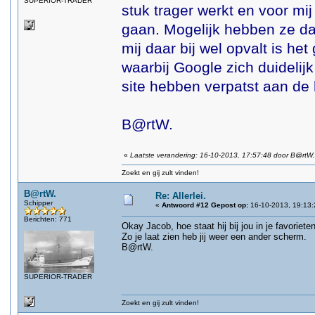
SUPERIOR-TRADER
stuk trager werkt en voor mi
gaan. Mogelijk hebben ze dat
mij daar bij wel opvalt is h
waarbij Google zich duidelijk
site hebben verpatst aan de h
B@rtW.
«
Laatste verandering: 16-10-2013, 17:57:48 door B@rtW.
Zoekt en gij zult vinden!
B@rtW.
Re: Allerlei.
Schipper
«
Antwoord #12 Gepost op:
16-10-2013, 19:13:
Berichten: 771
Okay Jacob, hoe staat hij bij jou in je favorie
Zo je laat zien heb jij weer een ander scherm.
B@rtW.
SUPERIOR-TRADER
Zoekt en gij zult vinden!