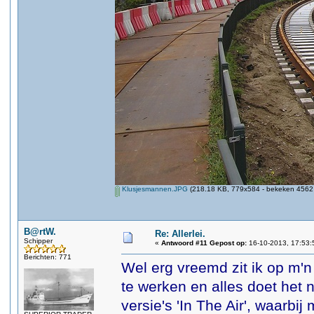
Klusjesmannen.JPG
(218.18 KB, 779x584 - bekeken 4562 
B@rtW.
Re: Allerlei.
Schipper
«
Antwoord #11 Gepost op:
16-10-2013, 17:53:
Berichten: 771
Wel erg vreemd zit ik op m'n
te werken en alles doet het 
versie's 'In The Air', waarbij