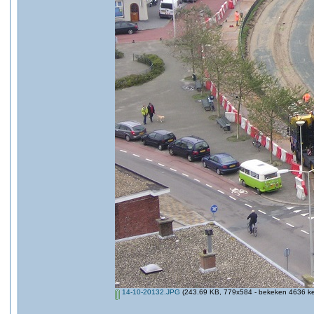
14-10-20132.JPG
(243.69 KB, 779x584 - bekeken 4636 ke