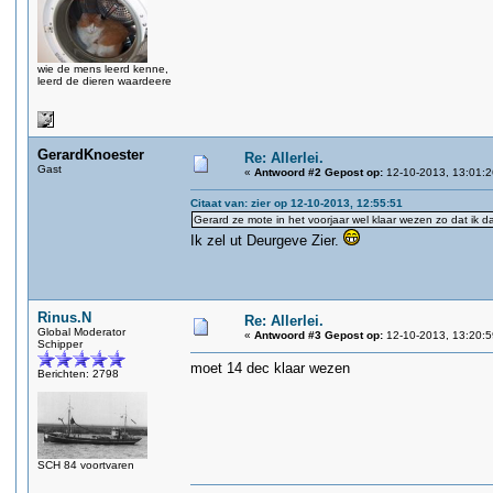
wie de mens leerd kenne,
leerd de dieren waardeere
GerardKnoester
Re: Allerlei.
Gast
«
Antwoord #2 Gepost op:
12-10-2013, 13:01:2
Citaat van: zier op 12-10-2013, 12:55:51
Gerard ze mote in het voorjaar wel klaar wezen zo dat ik da
Ik zel ut Deurgeve Zier.
Rinus.N
Re: Allerlei.
Global Moderator
«
Antwoord #3 Gepost op:
12-10-2013, 13:20:5
Schipper
moet 14 dec klaar wezen
Berichten: 2798
SCH 84 voortvaren