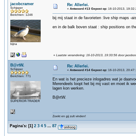
jacobcramer
Re: Allerlei.
Schipper
«
Antwoord #13 Gepost op:
16-10-2013, 19:32:
Berichten: 1246
bij mij staat in de favorieten :live ship maps -ai
en in de balk boven staat : ship positions on th
bijna
«
Laatste verandering: 16-10-2013, 19:33:56 door jacobc
B@rtW.
Re: Allerlei.
Schipper
«
Antwoord #14 Gepost op:
16-10-2013, 20:47:
Berichten: 771
En wat is het precieze inlogadres wat je daarvo
Merendeels loopt het bij mij vast en moet ik we
lagen kon werken.
B@rtW.
SUPERIOR-TRADER
Zoekt en gij zult vinden!
Pagina's:
[
1
]
2
3
4
5
...
87