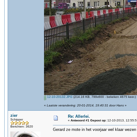
12-10-20132.JPG
(214.16 KB, 799x600 - bekeken 4675 keer.)
«
Laatste verandering: 20-01-2014, 19:40:31 door Hans
»
zier
Re: Allerlei.
Schipper
«
Antwoord #1 Gepost op:
12-10-2013, 12:55:5
Berichten: 3620
Gerard ze mote in het voorjaar wel klaar wezen z