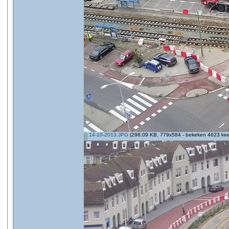
14-10-2013.JPG
(298.09 KB, 779x584 - bekeken 4623 keer