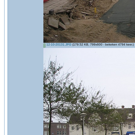
12-10-20131.JPG
(179.52 KB, 799x600 - bekeken 4794 keer.)