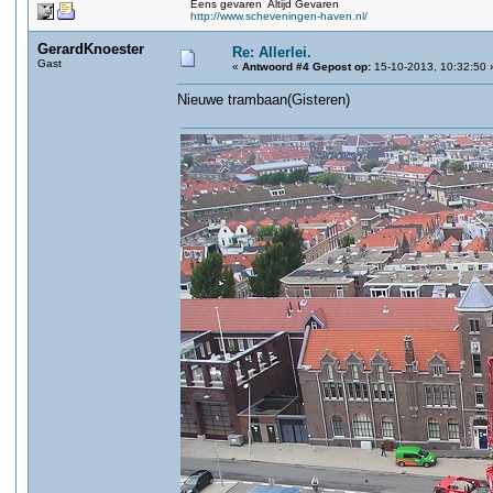
Eens gevaren Altijd Gevaren
http://www.scheveningen-haven.nl/
GerardKnoester
Re: Allerlei.
Gast
«
Antwoord #4 Gepost op:
15-10-2013, 10:32:50 
Nieuwe trambaan(Gisteren)