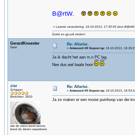
B@rtW.
«
Laatste verandering: 16-10-2013, 17:35:05 door B@rtW.
Zoekt en gij zult vinden!
GerardKnoester
Re: Allerlei.
Gast
«
Antwoord #8 Gepost op:
16-10-2013, 16:29:2
Ja ik dacht het aan m,n PC lag.
Nee dus,wel baale hoor
zier
Re: Allerlei.
Schipper
«
Antwoord #9 Gepost op:
16-10-2013, 16:53:4
Berichten: 3620
Ja ze maken er een mooie puinhoop van die kr
wie de mens leerd kenne,
leerd de dieren waardeere