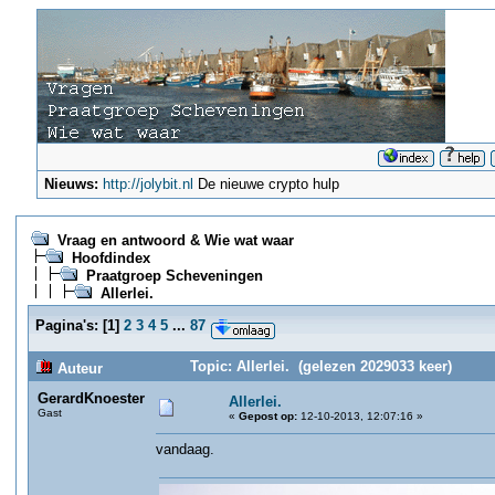
Nieuws:
http://jolybit.nl
De nieuwe crypto hulp
Vraag en antwoord & Wie wat waar
Hoofdindex
Praatgroep Scheveningen
Allerlei.
Pagina's:
[
1
]
2
3
4
5
...
87
Topic: Allerlei. (gelezen 2029033 keer)
Auteur
GerardKnoester
Allerlei.
Gast
«
Gepost op:
12-10-2013, 12:07:16 »
vandaag.