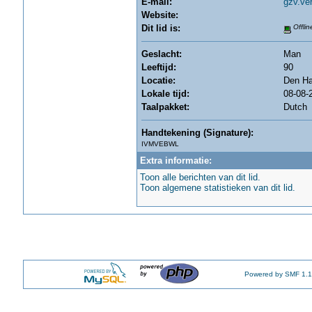
E-mail:
gzv.ve
Website:
Dit lid is:
Offlin
Geslacht:
Man
Leeftijd:
90
Locatie:
Den H
Lokale tijd:
08-08-
Taalpakket:
Dutch
Handtekening (Signature):
IVMVEBWL
Extra informatie:
Toon alle berichten van dit lid.
Toon algemene statistieken van dit lid.
Powered by SMF 1.1