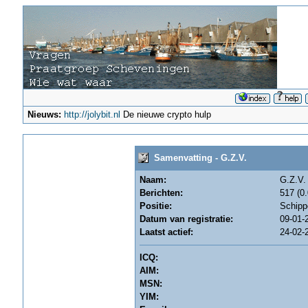
Nieuws:
http://jolybit.nl
De nieuwe crypto hulp
Samenvatting - G.Z.V.
Naam:
G.Z.V.
Berichten:
517 (0.
Positie:
Schipp
Datum van registratie:
09-01-
Laatst actief:
24-02-
ICQ:
AIM:
MSN:
YIM: