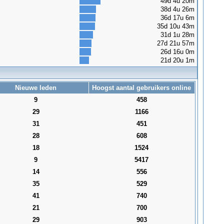
49d 4u 20m
38d 4u 26m
36d 17u 6m
35d 10u 43m
31d 1u 28m
27d 21u 57m
26d 16u 0m
21d 20u 1m
Nieuwe leden
Hoogst aantal gebruikers online
9
458
29
1166
31
451
28
608
18
1524
9
5417
14
556
35
529
41
740
21
700
29
903