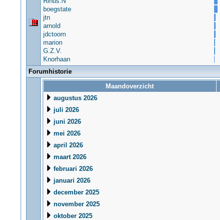
Rinus.N
boegstate
jtn
arnold
jdctoorn
marion
G.Z.V.
Knorhaan
Forumhistorie
Maandoverzicht
augustus 2026
juli 2026
juni 2026
mei 2026
april 2026
maart 2026
februari 2026
januari 2026
december 2025
november 2025
oktober 2025