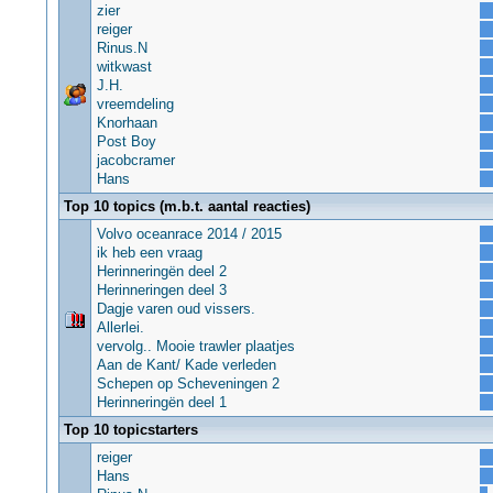
zier
reiger
Rinus.N
witkwast
J.H.
vreemdeling
Knorhaan
Post Boy
jacobcramer
Hans
Top 10 topics (m.b.t. aantal reacties)
Volvo oceanrace 2014 / 2015
ik heb een vraag
Herinneringën deel 2
Herinneringen deel 3
Dagje varen oud vissers.
Allerlei.
vervolg.. Mooie trawler plaatjes
Aan de Kant/ Kade verleden
Schepen op Scheveningen 2
Herinneringën deel 1
Top 10 topicstarters
reiger
Hans