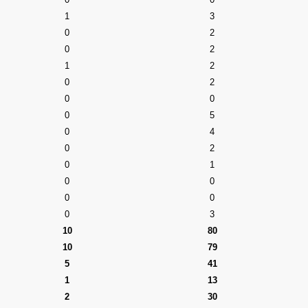
1
3
0
2
0
2
1
2
0
2
0
0
0
5
0
4
0
2
0
1
0
0
0
0
0
3
10
80
10
79
5
41
1
13
2
30