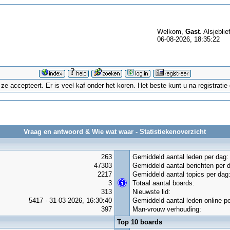
Welkom,
Gast
. Alsjeblie
06-08-2026, 18:35:22
 accepteert. Er is veel kaf onder het koren. Het beste kunt u na registrati
Vraag en antwoord & Wie wat waar - Statistiekenoverzicht
263
Gemiddeld aantal leden per dag:
47303
Gemiddeld aantal berichten per 
2217
Gemiddeld aantal topics per dag
3
Totaal aantal boards:
313
Nieuwste lid:
5417 - 31-03-2026, 16:30:40
Gemiddeld aantal leden online pe
397
Man-vrouw verhouding:
Top 10 boards