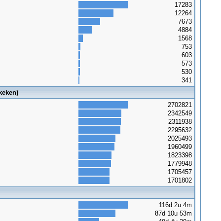
17283
12264
7673
4884
1568
753
603
573
530
341
keken)
2702821
2342549
2311938
2295632
2025493
1960499
1823398
1779948
1705457
1701802
116d 2u 4m
87d 10u 53m