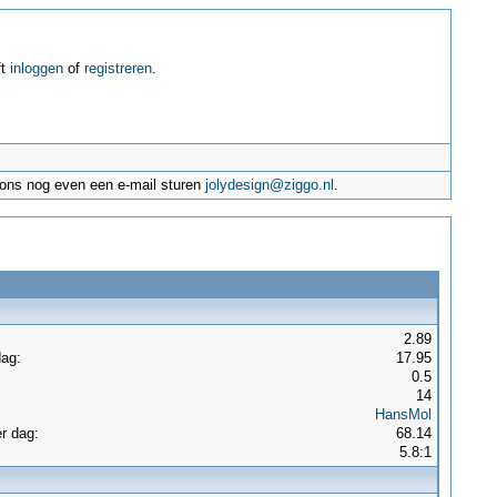
ft
inloggen
of
registreren
.
e ons nog even een e-mail sturen
jolydesign@ziggo.nl
.
2.89
dag:
17.95
:
0.5
14
HansMol
r dag:
68.14
5.8:1