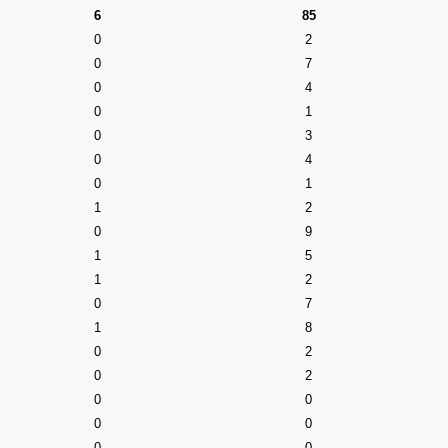
6
85
0
2
0
7
0
4
0
1
0
3
0
4
0
1
1
2
0
9
1
5
1
2
0
7
1
8
0
2
0
2
0
0
0
0
0
0