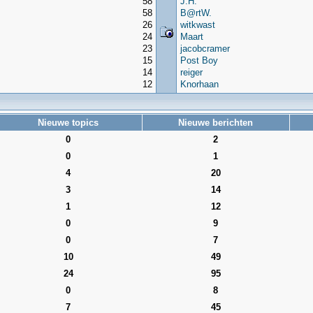
58
J.H.
58
B@rtW.
26
witkwast
24
Maart
23
jacobcramer
15
Post Boy
14
reiger
12
Knorhaan
Nieuwe topics
Nieuwe berichten
0
2
0
1
4
20
3
14
1
12
0
9
0
7
10
49
24
95
0
8
7
45