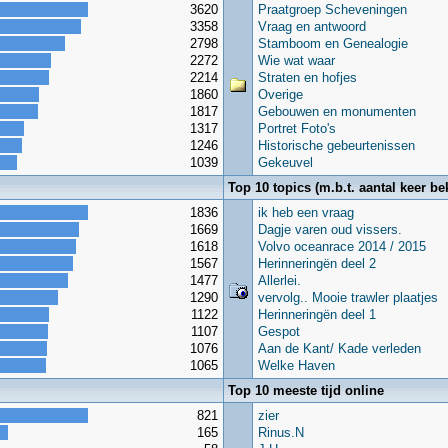
3620
Praatgroep Scheveningen
3358
Vraag en antwoord
2798
Stamboom en Genealogie
2272
Wie wat waar
2214
Straten en hofjes
1860
Overige
1817
Gebouwen en monumenten
1317
Portret Foto's
1246
Historische gebeurtenissen
1039
Gekeuvel
Top 10 topics (m.b.t. aantal keer be
1836
ik heb een vraag
1669
Dagje varen oud vissers.
1618
Volvo oceanrace 2014 / 2015
1567
Herinneringën deel 2
1477
Allerlei.
1290
vervolg.. Mooie trawler plaatjes
1122
Herinneringën deel 1
1107
Gespot
1076
Aan de Kant/ Kade verleden
1065
Welke Haven
Top 10 meeste tijd online
821
zier
165
Rinus.N