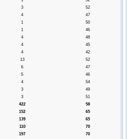
3
52
4
47
1
50
1
46
4
48
4
45
4
42
13
52
6
47
5
46
4
54
3
49
3
51
422
58
152
65
139
65
110
70
197
70