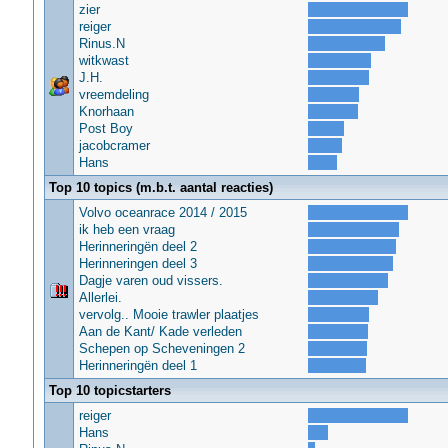
zier
reiger
Rinus.N
witkwast
J.H.
vreemdeling
Knorhaan
Post Boy
jacobcramer
Hans
Top 10 topics (m.b.t. aantal reacties)
Volvo oceanrace 2014 / 2015
ik heb een vraag
Herinneringën deel 2
Herinneringen deel 3
Dagje varen oud vissers.
Allerlei.
vervolg.. Mooie trawler plaatjes
Aan de Kant/ Kade verleden
Schepen op Scheveningen 2
Herinneringën deel 1
Top 10 topicstarters
reiger
Hans