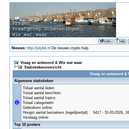
Nieuws:
http://jolybit.nl
De nieuwe crypto hulp
Vraag en antwoord & Wie wat waar
Statistiekenoverzicht
Vraag en antwoord & W
Algemene statistieken
Totaal aantal leden:
Totaal aantal berichten:
Totaal aantal topics:
Totaal categorieën:
Gebruikers online:
Hoogst aantal bezoekers (tegelijkertijd) :
5417 - 31-03-2026, 1
Vandaag online:
Top 10 posters