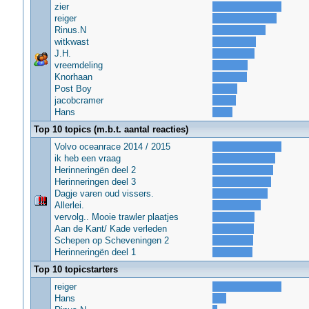
zier
reiger
Rinus.N
witkwast
J.H.
vreemdeling
Knorhaan
Post Boy
jacobcramer
Hans
Top 10 topics (m.b.t. aantal reacties)
Volvo oceanrace 2014 / 2015
ik heb een vraag
Herinneringën deel 2
Herinneringen deel 3
Dagje varen oud vissers.
Allerlei.
vervolg.. Mooie trawler plaatjes
Aan de Kant/ Kade verleden
Schepen op Scheveningen 2
Herinneringën deel 1
Top 10 topicstarters
reiger
Hans