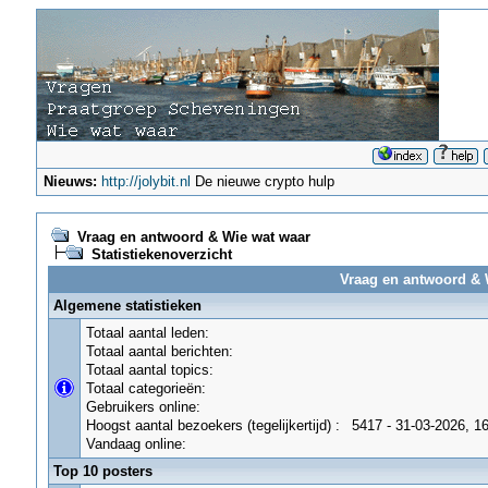
Nieuws:
http://jolybit.nl
De nieuwe crypto hulp
Vraag en antwoord & Wie wat waar
Statistiekenoverzicht
Vraag en antwoord & W
Algemene statistieken
Totaal aantal leden:
Totaal aantal berichten:
Totaal aantal topics:
Totaal categorieën:
Gebruikers online:
Hoogst aantal bezoekers (tegelijkertijd) :
5417 - 31-03-2026, 1
Vandaag online:
Top 10 posters