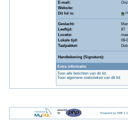
E-mail:
Onz
Website:
Dit lid is:
Of
Geslacht:
Ma
Leeftijd:
87
Locatie:
maa
Lokale tijd:
09-0
Taalpakket:
Dut
Handtekening (Signature):
Extra informatie:
Toon alle berichten van dit lid.
Toon algemene statistieken van dit lid.
Powered by SMF 1.1