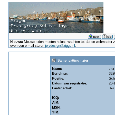
Nieuws:
Nieuwe leden moeten helaas wachten tot dat de webmaster ze a
even een e-mail sturen
jolydesign@ziggo.nl
.
Samenvatting - zier
Naam:
zier
Berichten:
3620
Positie:
Sch
Datum van registratie:
20-1
Laatst actief:
07-0
ICQ:
AIM:
MSN:
YIM: