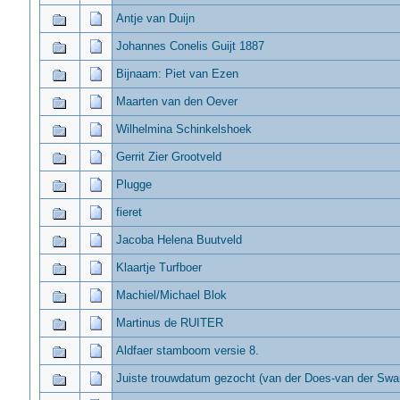
Antje van Duijn
Johannes Conelis Guijt 1887
Bijnaam: Piet van Ezen
Maarten van den Oever
Wilhelmina Schinkelshoek
Gerrit Zier Grootveld
Plugge
fieret
Jacoba Helena Buutveld
Klaartje Turfboer
Machiel/Michael Blok
Martinus de RUITER
Aldfaer stamboom versie 8.
Juiste trouwdatum gezocht (van der Does-van der Swa