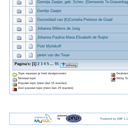
Gerretje Zaaijer, geb. Schev. (Gemeente ?s-Gravenhag
Gerritje Zaaijer
Gezinsblad van (K)Cornelia Pieterse de Graaf
Johanna Willems de Jong
Johanna Paulina Maria Elisabeth de Ruijter
Piotr Mylnikoff
pieter van der Touw
Pagina's:
[
1
]
2
3
4
5
...
55
Topic waaraan je hebt deelgenomen
Gesloten
Normaal topic
Sticky To
Populair topic (meer dan 15 reacties)
Zeer populair topic (meer dan 25 reacties)
Powered by SMF 1.1