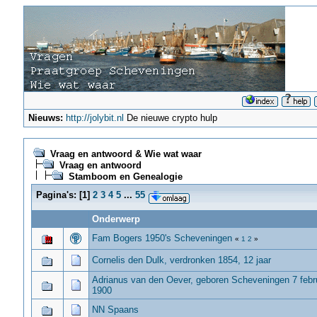
Nieuws:
http://jolybit.nl
De nieuwe crypto hulp
Vraag en antwoord & Wie wat waar
Vraag en antwoord
Stamboom en Genealogie
Pagina's:
[
1
]
2
3
4
5
...
55
Onderwerp
Fam Bogers 1950's Scheveningen
«
1
2
»
Cornelis den Dulk, verdronken 1854, 12 jaar
Adrianus van den Oever, geboren Scheveningen 7 febr
1900
NN Spaans