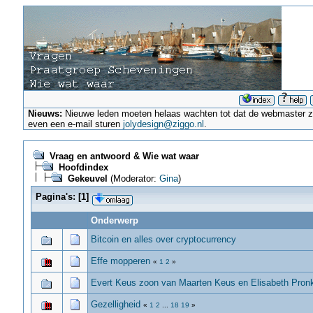
Nieuws:
Nieuwe leden moeten helaas wachten tot dat de webmaster ze a
even een e-mail sturen
jolydesign@ziggo.nl
.
Vraag en antwoord & Wie wat waar
Hoofdindex
Gekeuvel
(Moderator:
Gina
)
Pagina's:
[
1
]
Onderwerp
Bitcoin en alles over cryptocurrency
Effe mopperen
«
1
2
»
Evert Keus zoon van Maarten Keus en Elisabeth Pron
Gezelligheid
«
1
2
...
18
19
»