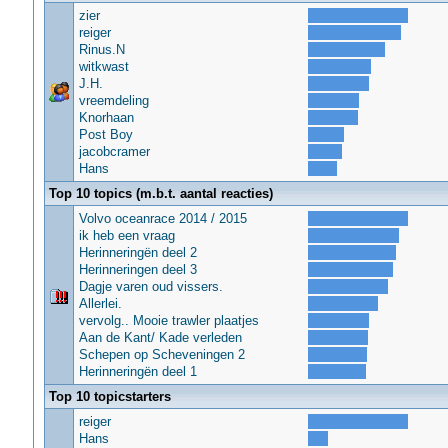
zier
reiger
Rinus.N
witkwast
J.H.
vreemdeling
Knorhaan
Post Boy
jacobcramer
Hans
Top 10 topics (m.b.t. aantal reacties)
Volvo oceanrace 2014 / 2015
ik heb een vraag
Herinneringën deel 2
Herinneringen deel 3
Dagje varen oud vissers.
Allerlei.
vervolg.. Mooie trawler plaatjes
Aan de Kant/ Kade verleden
Schepen op Scheveningen 2
Herinneringën deel 1
Top 10 topicstarters
reiger
Hans