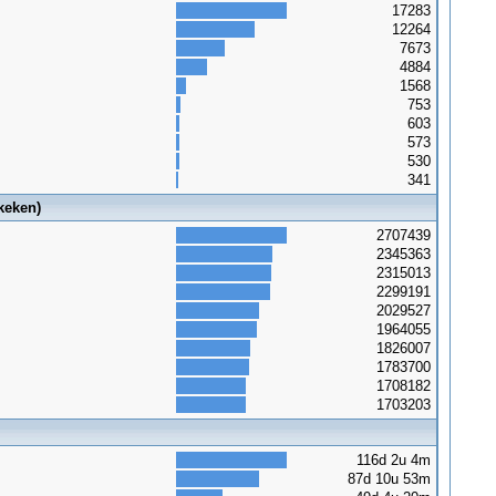
17283
12264
7673
4884
1568
753
603
573
530
341
keken)
2707439
2345363
2315013
2299191
2029527
1964055
1826007
1783700
1708182
1703203
116d 2u 4m
87d 10u 53m