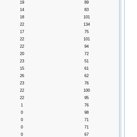
19
89
14
83
18
101
22
134
17
75
22
101
22
94
20
72
23
51
15
61
26
62
23
76
22
100
22
95
1
76
0
98
0
71
0
71
0
67