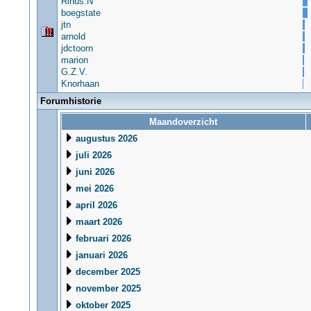
Rinus.N
boegstate
jtn
arnold
jdctoorn
marion
G.Z.V.
Knorhaan
Forumhistorie
Maandoverzicht
augustus 2026
juli 2026
juni 2026
mei 2026
april 2026
maart 2026
februari 2026
januari 2026
december 2025
november 2025
oktober 2025