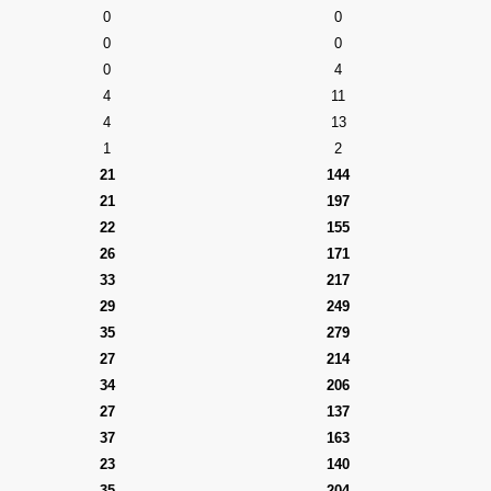
0
0
0
0
0
4
4
11
4
13
1
2
21
144
21
197
22
155
26
171
33
217
29
249
35
279
27
214
34
206
27
137
37
163
23
140
35
204