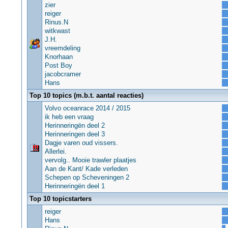
zier
reiger
Rinus.N
witkwast
J.H.
vreemdeling
Knorhaan
Post Boy
jacobcramer
Hans
Top 10 topics (m.b.t. aantal reacties)
Volvo oceanrace 2014 / 2015
ik heb een vraag
Herinneringën deel 2
Herinneringen deel 3
Dagje varen oud vissers.
Allerlei.
vervolg.. Mooie trawler plaatjes
Aan de Kant/ Kade verleden
Schepen op Scheveningen 2
Herinneringën deel 1
Top 10 topicstarters
reiger
Hans