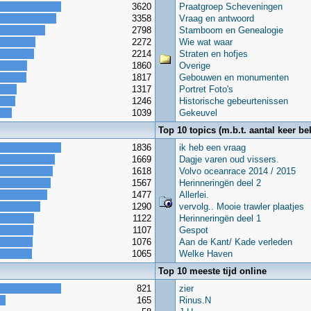
3620
Praatgroep Scheveningen
3358
Vraag en antwoord
2798
Stamboom en Genealogie
2272
Wie wat waar
2214
Straten en hofjes
1860
Overige
1817
Gebouwen en monumenten
1317
Portret Foto's
1246
Historische gebeurtenissen
1039
Gekeuvel
Top 10 topics (m.b.t. aantal keer be
1836
ik heb een vraag
1669
Dagje varen oud vissers.
1618
Volvo oceanrace 2014 / 2015
1567
Herinneringën deel 2
1477
Allerlei.
1290
vervolg.. Mooie trawler plaatjes
1122
Herinneringën deel 1
1107
Gespot
1076
Aan de Kant/ Kade verleden
1065
Welke Haven
Top 10 meeste tijd online
821
zier
165
Rinus.N