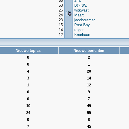
58
J.H.
58
B@rtW.
26
witkwast
24
Maart
23
jacobcramer
15
Post Boy
14
reiger
12
Knorhaan
Nieuwe topics
Nieuwe berichten
0
2
0
1
4
20
3
14
1
12
0
9
0
7
10
49
24
95
0
8
7
45