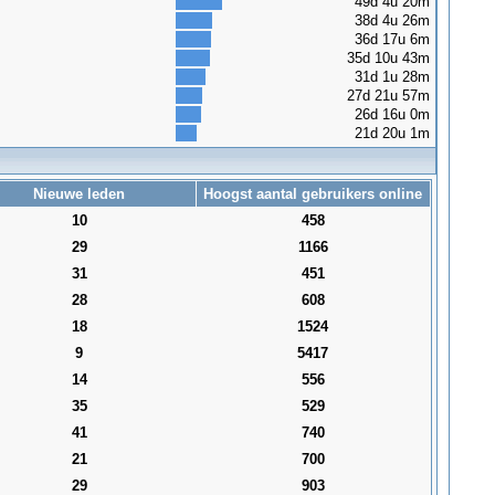
49d 4u 20m
38d 4u 26m
36d 17u 6m
35d 10u 43m
31d 1u 28m
27d 21u 57m
26d 16u 0m
21d 20u 1m
Nieuwe leden
Hoogst aantal gebruikers online
10
458
29
1166
31
451
28
608
18
1524
9
5417
14
556
35
529
41
740
21
700
29
903