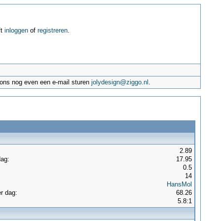
ft
inloggen
of
registreren
.
e ons nog even een e-mail sturen
jolydesign@ziggo.nl
.
2.89
dag:
17.95
:
0.5
14
HansMol
r dag:
68.26
5.8:1