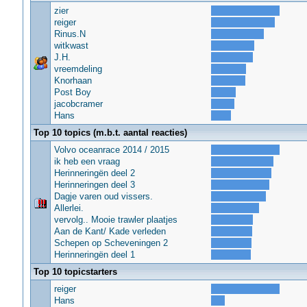
zier
reiger
Rinus.N
witkwast
J.H.
vreemdeling
Knorhaan
Post Boy
jacobcramer
Hans
Top 10 topics (m.b.t. aantal reacties)
Volvo oceanrace 2014 / 2015
ik heb een vraag
Herinneringën deel 2
Herinneringen deel 3
Dagje varen oud vissers.
Allerlei.
vervolg.. Mooie trawler plaatjes
Aan de Kant/ Kade verleden
Schepen op Scheveningen 2
Herinneringën deel 1
Top 10 topicstarters
reiger
Hans