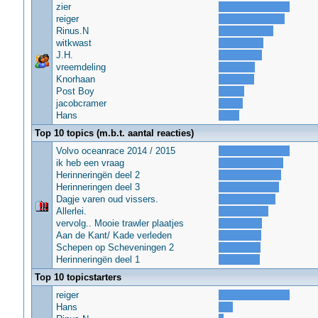
zier
reiger
Rinus.N
witkwast
J.H.
vreemdeling
Knorhaan
Post Boy
jacobcramer
Hans
Top 10 topics (m.b.t. aantal reacties)
Volvo oceanrace 2014 / 2015
ik heb een vraag
Herinneringën deel 2
Herinneringen deel 3
Dagje varen oud vissers.
Allerlei.
vervolg.. Mooie trawler plaatjes
Aan de Kant/ Kade verleden
Schepen op Scheveningen 2
Herinneringën deel 1
Top 10 topicstarters
reiger
Hans