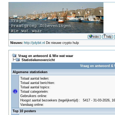
Nieuws:
http://jolybit.nl
De nieuwe crypto hulp
Vraag en antwoord & Wie wat waar
Statistiekenoverzicht
Vraag en antwoord & W
Algemene statistieken
Totaal aantal leden:
Totaal aantal berichten:
Totaal aantal topics:
Totaal categorieën:
Gebruikers online:
Hoogst aantal bezoekers (tegelijkertijd) :
5417 - 31-03-2026, 1
Vandaag online:
Top 10 posters