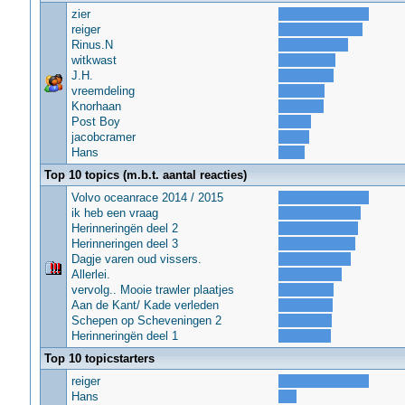
zier
reiger
Rinus.N
witkwast
J.H.
vreemdeling
Knorhaan
Post Boy
jacobcramer
Hans
Top 10 topics (m.b.t. aantal reacties)
Volvo oceanrace 2014 / 2015
ik heb een vraag
Herinneringën deel 2
Herinneringen deel 3
Dagje varen oud vissers.
Allerlei.
vervolg.. Mooie trawler plaatjes
Aan de Kant/ Kade verleden
Schepen op Scheveningen 2
Herinneringën deel 1
Top 10 topicstarters
reiger
Hans