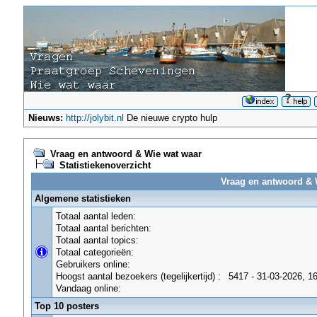
Nieuws:
http://jolybit.nl
De nieuwe crypto hulp
Vraag en antwoord & Wie wat waar
Statistiekenoverzicht
Vraag en antwoord & W
Algemene statistieken
Totaal aantal leden:
Totaal aantal berichten:
Totaal aantal topics:
Totaal categorieën:
Gebruikers online:
Hoogst aantal bezoekers (tegelijkertijd) :
5417 - 31-03-2026, 1
Vandaag online:
Top 10 posters