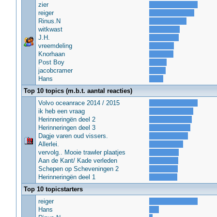
zier
reiger
Rinus.N
witkwast
J.H.
vreemdeling
Knorhaan
Post Boy
jacobcramer
Hans
Top 10 topics (m.b.t. aantal reacties)
Volvo oceanrace 2014 / 2015
ik heb een vraag
Herinneringën deel 2
Herinneringen deel 3
Dagje varen oud vissers.
Allerlei.
vervolg.. Mooie trawler plaatjes
Aan de Kant/ Kade verleden
Schepen op Scheveningen 2
Herinneringën deel 1
Top 10 topicstarters
reiger
Hans