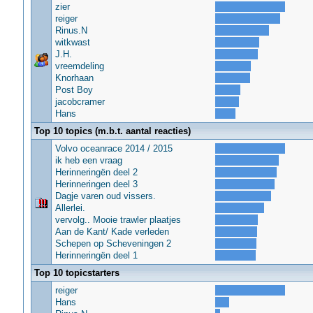
zier
reiger
Rinus.N
witkwast
J.H.
vreemdeling
Knorhaan
Post Boy
jacobcramer
Hans
Top 10 topics (m.b.t. aantal reacties)
Volvo oceanrace 2014 / 2015
ik heb een vraag
Herinneringën deel 2
Herinneringen deel 3
Dagje varen oud vissers.
Allerlei.
vervolg.. Mooie trawler plaatjes
Aan de Kant/ Kade verleden
Schepen op Scheveningen 2
Herinneringën deel 1
Top 10 topicstarters
reiger
Hans