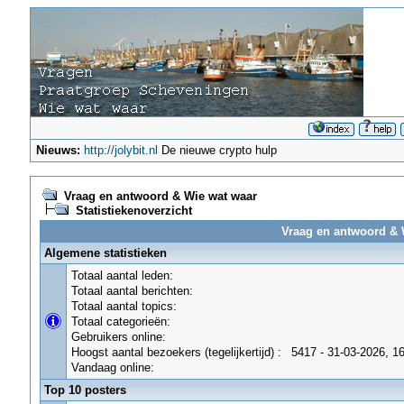
Nieuws:
http://jolybit.nl
De nieuwe crypto hulp
Vraag en antwoord & Wie wat waar
Statistiekenoverzicht
Vraag en antwoord & W
Algemene statistieken
Totaal aantal leden:
Totaal aantal berichten:
Totaal aantal topics:
Totaal categorieën:
Gebruikers online:
Hoogst aantal bezoekers (tegelijkertijd) :
5417 - 31-03-2026, 1
Vandaag online:
Top 10 posters