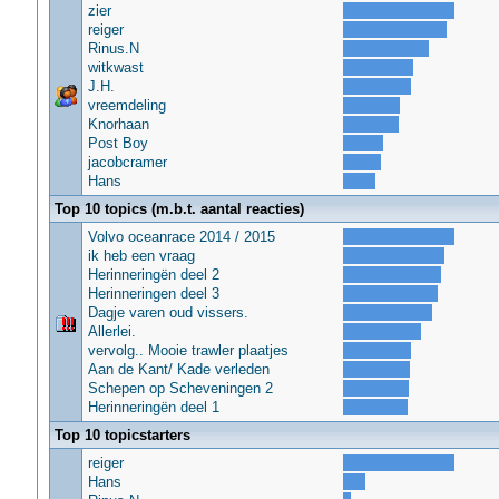
zier
reiger
Rinus.N
witkwast
J.H.
vreemdeling
Knorhaan
Post Boy
jacobcramer
Hans
Top 10 topics (m.b.t. aantal reacties)
Volvo oceanrace 2014 / 2015
ik heb een vraag
Herinneringën deel 2
Herinneringen deel 3
Dagje varen oud vissers.
Allerlei.
vervolg.. Mooie trawler plaatjes
Aan de Kant/ Kade verleden
Schepen op Scheveningen 2
Herinneringën deel 1
Top 10 topicstarters
reiger
Hans