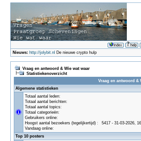
Nieuws:
http://jolybit.nl
De nieuwe crypto hulp
Vraag en antwoord & Wie wat waar
Statistiekenoverzicht
Vraag en antwoord & W
Algemene statistieken
Totaal aantal leden:
Totaal aantal berichten:
Totaal aantal topics:
Totaal categorieën:
Gebruikers online:
Hoogst aantal bezoekers (tegelijkertijd) :
5417 - 31-03-2026, 1
Vandaag online:
Top 10 posters