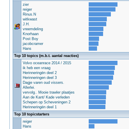
zier
reiger
Rinus.N
witkwast
J.H.
vreemdeling
Knorhaan
Post Boy
jacobcramer
Hans
Top 10 topics (m.b.t. aantal reacties)
Volvo oceanrace 2014 / 2015
ik heb een vraag
Herinneringën deel 2
Herinneringen deel 3
Dagje varen oud vissers.
Allerlei.
vervolg.. Mooie trawler plaatjes
Aan de Kant/ Kade verleden
Schepen op Scheveningen 2
Herinneringën deel 1
Top 10 topicstarters
reiger
Hans