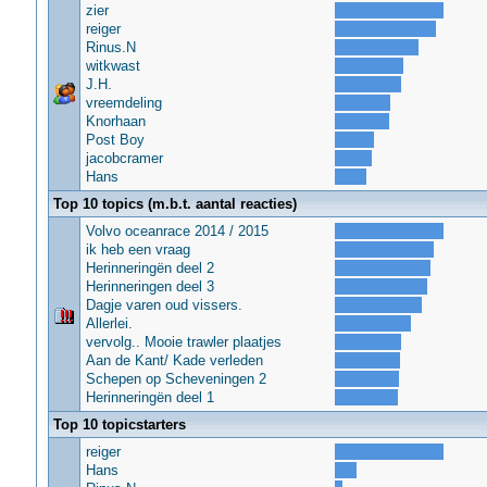
zier
reiger
Rinus.N
witkwast
J.H.
vreemdeling
Knorhaan
Post Boy
jacobcramer
Hans
Top 10 topics (m.b.t. aantal reacties)
Volvo oceanrace 2014 / 2015
ik heb een vraag
Herinneringën deel 2
Herinneringen deel 3
Dagje varen oud vissers.
Allerlei.
vervolg.. Mooie trawler plaatjes
Aan de Kant/ Kade verleden
Schepen op Scheveningen 2
Herinneringën deel 1
Top 10 topicstarters
reiger
Hans