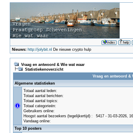
Nieuws:
http://jolybit.nl
De nieuwe crypto hulp
Vraag en antwoord & Wie wat waar
Statistiekenoverzicht
Vraag en antwoord & W
Algemene statistieken
Totaal aantal leden:
Totaal aantal berichten:
Totaal aantal topics:
Totaal categorieën:
Gebruikers online:
Hoogst aantal bezoekers (tegelijkertijd) :
5417 - 31-03-2026, 1
Vandaag online:
Top 10 posters