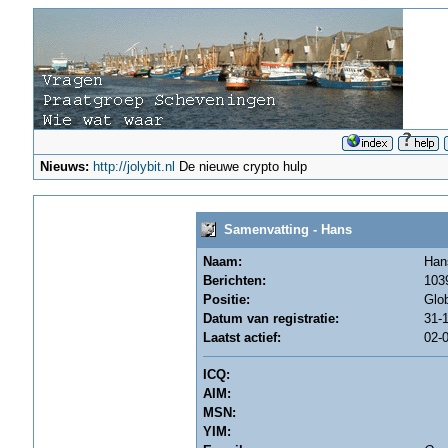
Nieuws:
http://jolybit.nl
De nieuwe crypto hulp
Samenvatting - Hans
Naam:
Han
Berichten:
1039
Positie:
Glo
Datum van registratie:
31-1
Laatst actief:
02-0
ICQ:
AIM:
MSN:
YIM: