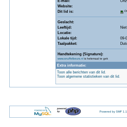
E-mail:
Onz
Website:
Dit lid is:
Of
Geslacht:
Leeftijd:
Nie
Locatie:
Lokale tijd:
09-0
Taalpakket:
Dut
Handtekening (Signature):
www.snuffelbeurs.nl
is helemaal te gek
Extra informatie:
Toon alle berichten van dit lid.
Toon algemene statistieken van dit lid.
Powered by SMF 1.1