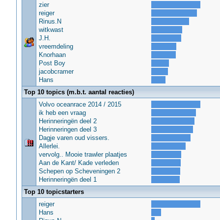
zier
reiger
Rinus.N
witkwast
J.H.
vreemdeling
Knorhaan
Post Boy
jacobcramer
Hans
Top 10 topics (m.b.t. aantal reacties)
Volvo oceanrace 2014 / 2015
ik heb een vraag
Herinneringën deel 2
Herinneringen deel 3
Dagje varen oud vissers.
Allerlei.
vervolg.. Mooie trawler plaatjes
Aan de Kant/ Kade verleden
Schepen op Scheveningen 2
Herinneringën deel 1
Top 10 topicstarters
reiger
Hans