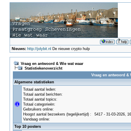
Nieuws:
http://jolybit.nl
De nieuwe crypto hulp
Vraag en antwoord & Wie wat waar
Statistiekenoverzicht
Vraag en antwoord & W
Algemene statistieken
Totaal aantal leden:
Totaal aantal berichten:
Totaal aantal topics:
Totaal categorieën:
Gebruikers online:
Hoogst aantal bezoekers (tegelijkertijd) :
5417 - 31-03-2026, 1
Vandaag online:
Top 10 posters