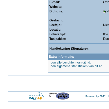
E-mail:
Onz
Website:
Dit lid is:
Of
Geslacht:
Leeftijd:
Nie
Locatie:
Lokale tijd:
06-0
Taalpakket:
Dut
Handtekening (Signature):
Extra informatie:
Toon alle berichten van dit lid.
Toon algemene statistieken van dit lid.
Powered by SMF 1.1