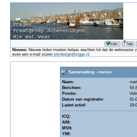
Nieuws:
Nieuwe leden moeten helaas wachten tot dat de webmaster ze a
even een e-mail sturen
jolydesign@ziggo.nl
.
Samenvatting - marion
Naam:
mar
Berichten:
54 (
Positie:
Vol
Datum van registratie:
01-0
Laatst actief:
29-0
ICQ:
AIM:
MSN:
YIM: