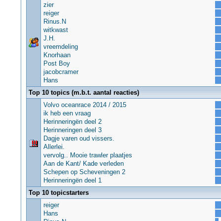
zier
reiger
Rinus.N
witkwast
J.H.
vreemdeling
Knorhaan
Post Boy
jacobcramer
Hans
Top 10 topics (m.b.t. aantal reacties)
Volvo oceanrace 2014 / 2015
ik heb een vraag
Herinneringën deel 2
Herinneringen deel 3
Dagje varen oud vissers.
Allerlei.
vervolg.. Mooie trawler plaatjes
Aan de Kant/ Kade verleden
Schepen op Scheveningen 2
Herinneringën deel 1
Top 10 topicstarters
reiger
Hans