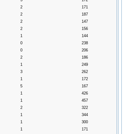
2
171
2
187
2
147
2
156
1
144
0
238
0
206
2
186
1
249
3
262
1
172
5
167
1
426
1
457
2
322
1
344
1
300
1
171