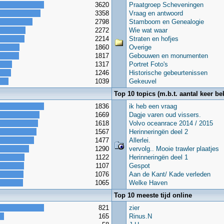
3620
Praatgroep Scheveningen
3358
Vraag en antwoord
2798
Stamboom en Genealogie
2272
Wie wat waar
2214
Straten en hofjes
1860
Overige
1817
Gebouwen en monumenten
1317
Portret Foto's
1246
Historische gebeurtenissen
1039
Gekeuvel
Top 10 topics (m.b.t. aantal keer be
1836
ik heb een vraag
1669
Dagje varen oud vissers.
1618
Volvo oceanrace 2014 / 2015
1567
Herinneringën deel 2
1477
Allerlei.
1290
vervolg.. Mooie trawler plaatjes
1122
Herinneringën deel 1
1107
Gespot
1076
Aan de Kant/ Kade verleden
1065
Welke Haven
Top 10 meeste tijd online
821
zier
165
Rinus.N