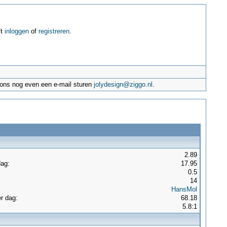
ft
inloggen
of
registreren
.
e ons nog even een e-mail sturen
jolydesign@ziggo.nl
.
2.89
dag:
17.95
:
0.5
14
HansMol
r dag:
68.18
5.8:1