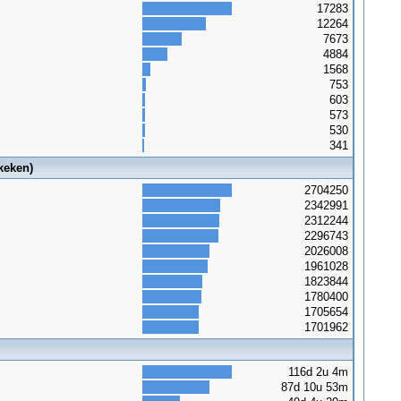
17283
12264
7673
4884
1568
753
603
573
530
341
keken)
2704250
2342991
2312244
2296743
2026008
1961028
1823844
1780400
1705654
1701962
116d 2u 4m
87d 10u 53m