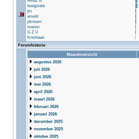
Rinus.N
boegstate
jtn
arnold
jdctoorn
marion
G.Z.V.
Knorhaan
Forumhistorie
Maandoverzicht
augustus 2026
juli 2026
juni 2026
mei 2026
april 2026
maart 2026
februari 2026
januari 2026
december 2025
november 2025
oktober 2025