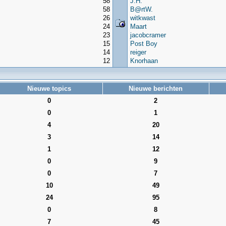
58
J.H.
58
B@rtW.
26
witkwast
24
Maart
23
jacobcramer
15
Post Boy
14
reiger
12
Knorhaan
Nieuwe topics
Nieuwe berichten
0
2
0
1
4
20
3
14
1
12
0
9
0
7
10
49
24
95
0
8
7
45