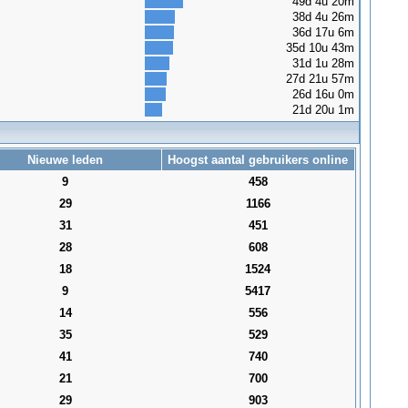
49d 4u 20m
38d 4u 26m
36d 17u 6m
35d 10u 43m
31d 1u 28m
27d 21u 57m
26d 16u 0m
21d 20u 1m
Nieuwe leden
Hoogst aantal gebruikers online
9
458
29
1166
31
451
28
608
18
1524
9
5417
14
556
35
529
41
740
21
700
29
903