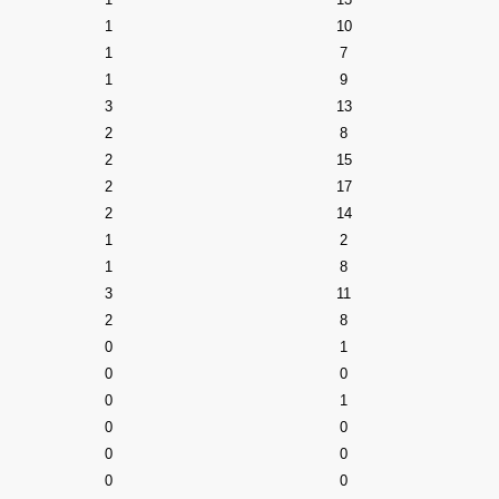
1
10
1
7
1
9
3
13
2
8
2
15
2
17
2
14
1
2
1
8
3
11
2
8
0
1
0
0
0
1
0
0
0
0
0
0