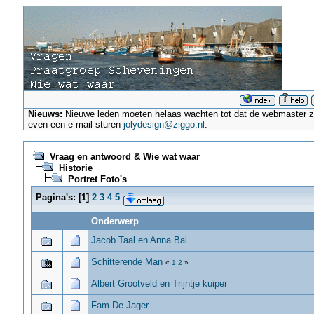
Nieuws:
Nieuwe leden moeten helaas wachten tot dat de webmaster ze a
even een e-mail sturen
jolydesign@ziggo.nl
.
Vraag en antwoord & Wie wat waar
Historie
Portret Foto's
Pagina's:
[
1
]
2
3
4
5
Onderwerp
Jacob Taal en Anna Bal
Schitterende Man
«
1
2
»
Albert Grootveld en Trijntje kuiper
Fam De Jager