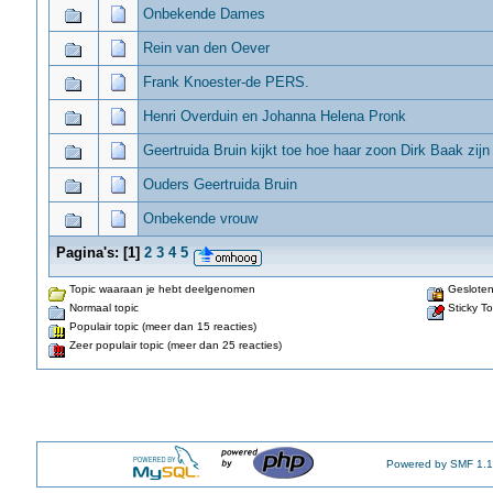
Onbekende Dames
Rein van den Oever
Frank Knoester-de PERS.
Henri Overduin en Johanna Helena Pronk
Geertruida Bruin kijkt toe hoe haar zoon Dirk Baak zijn 
Ouders Geertruida Bruin
Onbekende vrouw
Pagina's:
[
1
]
2
3
4
5
Topic waaraan je hebt deelgenomen
Gesloten
Normaal topic
Sticky To
Populair topic (meer dan 15 reacties)
Zeer populair topic (meer dan 25 reacties)
Powered by SMF 1.1