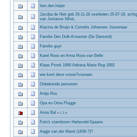
fam.den.heijer
Jacoba de Niet geb 26-11-26 overleden 25-07-18, echt
van Jurrianus Nihot,
Klazina de Bruijn & Cornelis Johannes Jouvenaar
Familie Den Dulk-Knoester (De Danserd)
Familie guyt
Karel Roos en Anna Roos-van Belle
Klaas Pronk 1890 Adriana Marie Rog 1892
wie kent deze vrouw?vooraan.
Onbekende personen
Antje Ros
Opa en Oma Plugge
Anna Bal
«
1
2
»
Foto's stamboom Harteveld-Spaans
Aagje van der Marel (1836-?)?