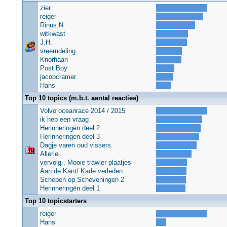
zier
reiger
Rinus.N
witkwast
J.H.
vreemdeling
Knorhaan
Post Boy
jacobcramer
Hans
Top 10 topics (m.b.t. aantal reacties)
Volvo oceanrace 2014 / 2015
ik heb een vraag
Herinneringën deel 2
Herinneringen deel 3
Dagje varen oud vissers.
Allerlei.
vervolg.. Mooie trawler plaatjes
Aan de Kant/ Kade verleden
Schepen op Scheveningen 2
Herinneringën deel 1
Top 10 topicstarters
reiger
Hans