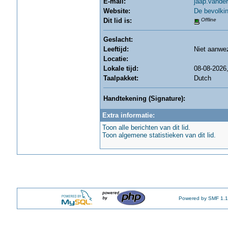
E-mail:
jaap.vande
Website:
De bevolki
Dit lid is:
Offline
Geslacht:
Leeftijd:
Niet aanwe
Locatie:
Lokale tijd:
08-08-2026,
Taalpakket:
Dutch
Handtekening (Signature):
Extra informatie:
Toon alle berichten van dit lid.
Toon algemene statistieken van dit lid.
Powered by SMF 1.1