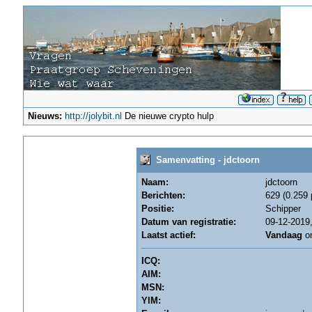
Nieuws:
http://jolybit.nl
De nieuwe crypto hulp
Samenvatting - jdctoorn
Naam:
jdctoorn
Berichten:
629 (0.259 
Positie:
Schipper
Datum van registratie:
09-12-2019,
Laatst actief:
Vandaag
om
ICQ:
AIM:
MSN:
YIM: