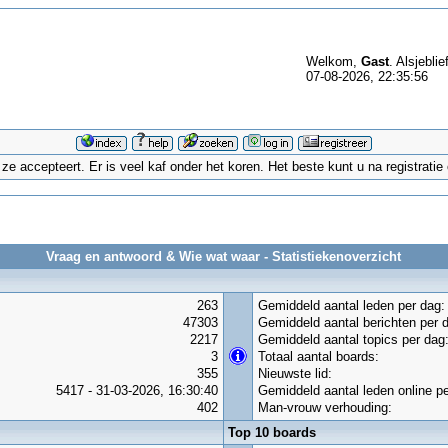
Welkom,
Gast
. Alsjeblie
07-08-2026, 22:35:56
 accepteert. Er is veel kaf onder het koren. Het beste kunt u na registrati
Vraag en antwoord & Wie wat waar - Statistiekenoverzicht
263
Gemiddeld aantal leden per dag:
47303
Gemiddeld aantal berichten per 
2217
Gemiddeld aantal topics per dag
3
Totaal aantal boards:
355
Nieuwste lid:
5417 - 31-03-2026, 16:30:40
Gemiddeld aantal leden online pe
402
Man-vrouw verhouding:
Top 10 boards