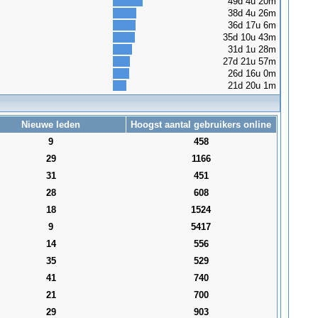
49d 4u 20m
38d 4u 26m
36d 17u 6m
35d 10u 43m
31d 1u 28m
27d 21u 57m
26d 16u 0m
21d 20u 1m
Nieuwe leden
Hoogst aantal gebruikers online
9
458
29
1166
31
451
28
608
18
1524
9
5417
14
556
35
529
41
740
21
700
29
903