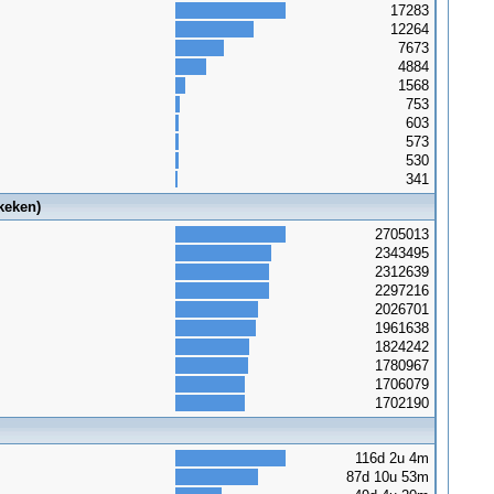
17283
12264
7673
4884
1568
753
603
573
530
341
keken)
2705013
2343495
2312639
2297216
2026701
1961638
1824242
1780967
1706079
1702190
116d 2u 4m
87d 10u 53m