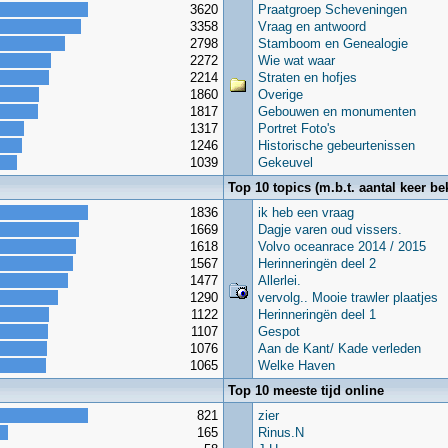
3620
Praatgroep Scheveningen
3358
Vraag en antwoord
2798
Stamboom en Genealogie
2272
Wie wat waar
2214
Straten en hofjes
1860
Overige
1817
Gebouwen en monumenten
1317
Portret Foto's
1246
Historische gebeurtenissen
1039
Gekeuvel
Top 10 topics (m.b.t. aantal keer be
1836
ik heb een vraag
1669
Dagje varen oud vissers.
1618
Volvo oceanrace 2014 / 2015
1567
Herinneringën deel 2
1477
Allerlei.
1290
vervolg.. Mooie trawler plaatjes
1122
Herinneringën deel 1
1107
Gespot
1076
Aan de Kant/ Kade verleden
1065
Welke Haven
Top 10 meeste tijd online
821
zier
165
Rinus.N