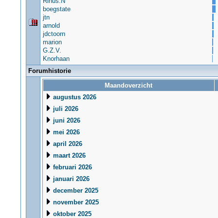
Rinus.N
boegstate
jtn
arnold
jdctoorn
marion
G.Z.V.
Knorhaan
Forumhistorie
Maandoverzicht
augustus 2026
juli 2026
juni 2026
mei 2026
april 2026
maart 2026
februari 2026
januari 2026
december 2025
november 2025
oktober 2025