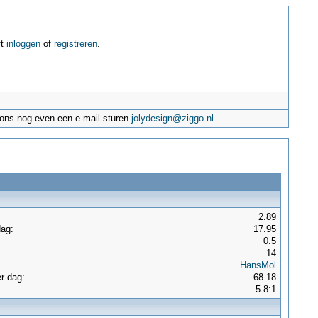
ft
inloggen
of
registreren
.
e ons nog even een e-mail sturen
jolydesign@ziggo.nl
.
2.89
dag:
17.95
:
0.5
14
HansMol
r dag:
68.18
5.8:1