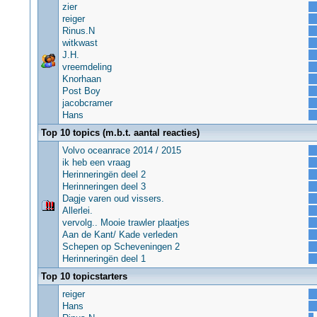
zier
reiger
Rinus.N
witkwast
J.H.
vreemdeling
Knorhaan
Post Boy
jacobcramer
Hans
Top 10 topics (m.b.t. aantal reacties)
Volvo oceanrace 2014 / 2015
ik heb een vraag
Herinneringën deel 2
Herinneringen deel 3
Dagje varen oud vissers.
Allerlei.
vervolg.. Mooie trawler plaatjes
Aan de Kant/ Kade verleden
Schepen op Scheveningen 2
Herinneringën deel 1
Top 10 topicstarters
reiger
Hans