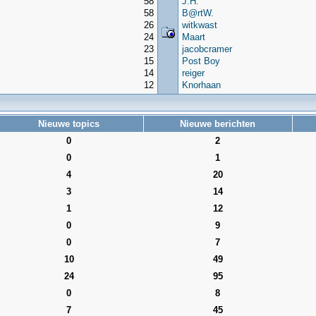
58
J.H.
58
B@rtW.
26
witkwast
24
Maart
23
jacobcramer
15
Post Boy
14
reiger
12
Knorhaan
Nieuwe topics
Nieuwe berichten
0
2
0
1
4
20
3
14
1
12
0
9
0
7
10
49
24
95
0
8
7
45