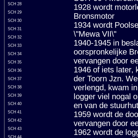
SCH 28
1928 wordt motorl
SCH 29
Bronsmotor
SCH 30
1934 wordt Pools
SCH 31
\"Mewa VII\"
SCH 32
1940-1945 in besl
SCH 33
oorspronkelijke B
SCH 34
vervangen door e
SCH 35
1946 of iets later, 
SCH 36
der Toorn Jzn. We
SCH 37
verlengd, kwam in
SCH 38
logger viel nogal
SCH 39
en van de stuurhu
SCH 40
SCH 41
1959 wordt de doo
SCH 42
vervangen door 
SCH 43
1962 wordt de log
SCH 44