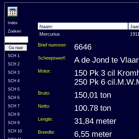
Index
Naam:
Jaar
Zoeken
Mercurius
191
Brief nummer:
6646
Ga naar
SCH 1
Scheepswerf:
A de Jond te Vlaa
SCH 2
Motor:
150 Pk 3 cil Krom
SCH 3
250 Pk 6 cil.M.W.
SCH 4
SCH 5
Bruto:
150,01 ton
SCH 6
SCH 7
Netto:
100.78 ton
SCH 8
Lengte:
31,84 meter
SCH 9
SCH 10
Breedte:
6,55 meter