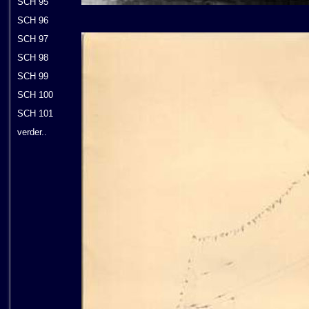
SCH 95
SCH 96
SCH 97
SCH 98
SCH 99
SCH 100
SCH 101
verder..