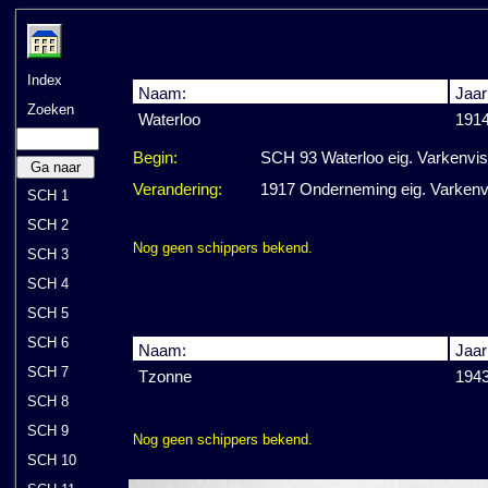
Index
Naam:
Jaar
Zoeken
Waterloo
1914
Begin:
SCH 93 Waterloo eig. Varkenvi
Ga naar
Verandering:
1917 Onderneming eig. Varkenv
SCH 1
SCH 2
Nog geen schippers bekend.
SCH 3
SCH 4
SCH 5
SCH 6
Naam:
Jaar
SCH 7
Tzonne
194
SCH 8
SCH 9
Nog geen schippers bekend.
SCH 10