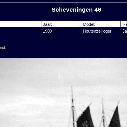
Scheveningen 46
Jaar:
Model:
Re
1900
Houtenzeilloger
Ja
end.