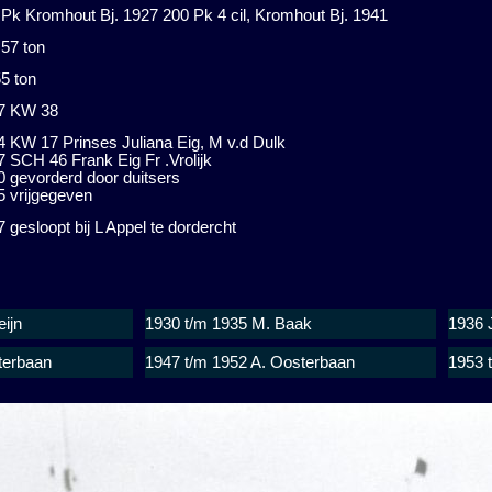
 Pk Kromhout Bj. 1927 200 Pk 4 cil, Kromhout Bj. 1941
,57 ton
5 ton
7 KW 38
4 KW 17 Prinses Juliana Eig, M v.d Dulk
 SCH 46 Frank Eig Fr .Vrolijk
0 gevorderd door duitsers
5 vrijgegeven
 gesloopt bij L Appel te dordercht
eijn
1930 t/m 1935 M. Baak
1936 J
terbaan
1947 t/m 1952 A. Oosterbaan
1953 