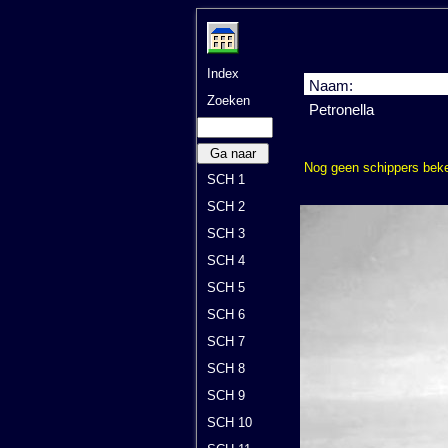
Index
Naam:
Zoeken
Petronella
Ga naar
Nog geen schippers bek
SCH 1
SCH 2
SCH 3
SCH 4
SCH 5
SCH 6
SCH 7
SCH 8
SCH 9
SCH 10