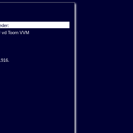
eder:
J vd Toorn VVM
1916.