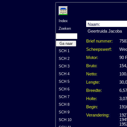
Index
Naam:
Zoeken
Geertruida Jacoba
Brief nummer:
758
Ga naar
Scheepswerf:
Wed.
SCH 1
Motor:
90 
SCH 2
Bruto:
154
SCH 3
SCH 4
Netto:
100
SCH 5
Lengte:
30,
SCH 6
Breedte:
6,5
SCH 7
Holte:
3,0
SCH 8
Begin:
1916
SCH 9
Verandering:
192
1949
SCH 10
1952