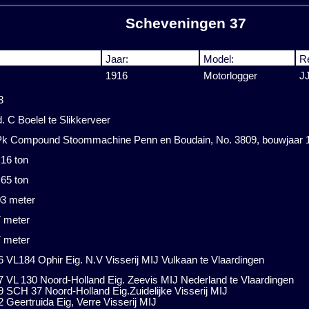
Scheveningen 37
Jaar:
Model:
R
1916
Motorlogger
J
3
 C Boelel te Slikkerveer
Pk Compound Stoommachine Penn en Boudain, No. 3809, bouwjaar 
,16 ton
.65 ton
03 meter
7 meter
7 meter
 VL184 Ophir Eig. N.V Visserij MIJ Vulkaan te Vlaardingen
7 VL 130 Noord-Holland Eig. Zeevis MIJ Nederland te Vlaardingen
 SCH 37 Noord-Holland Eig.Zuidelijke Visserij MIJ
 Geertruida Eig, Verre Visserij MIJ