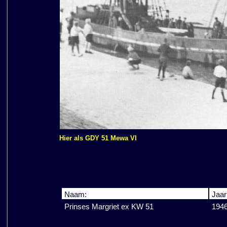
Hier als GDY 51 Mewa VI
Naam:
Jaar
Prinses Margriet ex KW 51
194