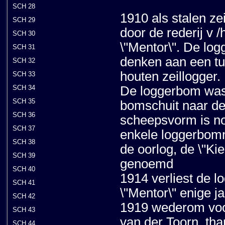
SCH 28
1910 als stalen ze
SCH 29
door de rederij v 
SCH 30
\"Mentor\". De log
SCH 31
denken aan een t
SCH 32
houten zeillogger.
SCH 33
SCH 34
De loggerbom was
SCH 35
bomschuit naar de
SCH 36
scheepsvorm is no
SCH 37
enkele loggerbom
SCH 38
de oorlog, de \"Ki
SCH 39
genoemd
SCH 40
1914 verliest de l
SCH 41
\"Mentor\" enige j
SCH 42
1919 wederom voor 
SCH 43
van der Toorn, th
SCH 44