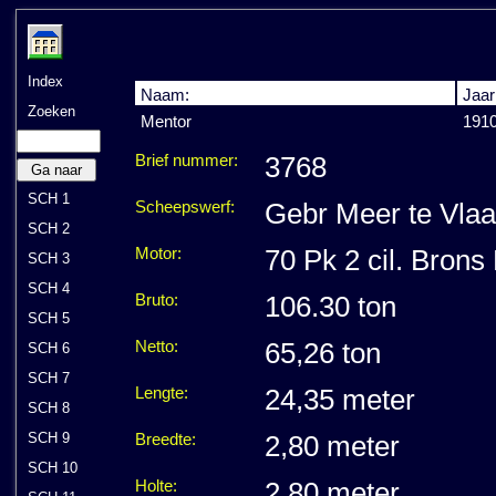
Index
Naam:
Jaar
Zoeken
Mentor
191
Brief nummer:
3768
Ga naar
SCH 1
Scheepswerf:
Gebr Meer te Vlaa
SCH 2
Motor:
70 Pk 2 cil. Brons
SCH 3
SCH 4
Bruto:
106.30 ton
SCH 5
Netto:
65,26 ton
SCH 6
SCH 7
Lengte:
24,35 meter
SCH 8
SCH 9
Breedte:
2,80 meter
SCH 10
Holte:
2,80 meter