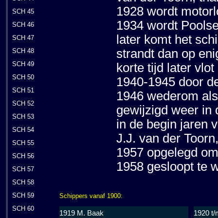
1928 wordt motorl
SCH 45
1934 wordt Poolse
SCH 46
later komt het schi
SCH 47
strandt dan op en
SCH 48
SCH 49
korte tijd later vl
SCH 50
1940-1945 door de
SCH 51
1946 wederom als 
SCH 52
gewijzigd weer in 
SCH 53
in de begin jaren vi
SCH 54
J.J. van der Toorn
SCH 55
1957 opgelegd om
SCH 56
1958 gesloopt te 
SCH 57
SCH 58
SCH 59
Schippers vanaf 1900:
SCH 60
1919 M. Baak
1920 t/