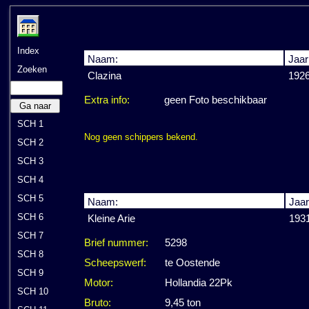
Index
Naam:
Jaar
Zoeken
Clazina
192
Extra info:
geen Foto beschikbaar
Ga naar
SCH 1
Nog geen schippers bekend.
SCH 2
SCH 3
SCH 4
SCH 5
Naam:
Jaar
SCH 6
Kleine Arie
193
SCH 7
Brief nummer:
5298
SCH 8
Scheepswerf:
te Oostende
SCH 9
Motor:
Hollandia 22Pk
SCH 10
Bruto:
9,45 ton