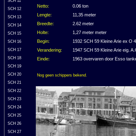
SCH 11
Netto:
0.06 ton
SCH 12
Lengte:
11,35 meter
SCH 13
Breedte:
2.62 meter
SCH 14
Holte:
1,27 meter meter
SCH 15
Begin:
1932 SCH 59 Kleine Arie ex O 4 
SCH 16
SCH 17
Verandering:
1947 SCH 59 Kleine Arie eig. A
SCH 18
Einde:
1963 overvaren door Esso tanke
SCH 19
SCH 20
Nog geen schippers bekend.
SCH 21
SCH 22
SCH 23
SCH 24
SCH 25
SCH 26
SCH 27