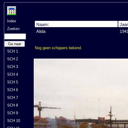
Index
Naam:
Jaar
Zoeken
Alida
194
Ga naar
Nog geen schippers bekend.
SCH 1
SCH 2
SCH 3
SCH 4
SCH 5
SCH 6
SCH 7
SCH 8
SCH 9
SCH 10