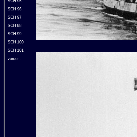
SCH 95
SCH 96
SCH 97
SCH 98
SCH 99
SCH 100
SCH 101
verder..