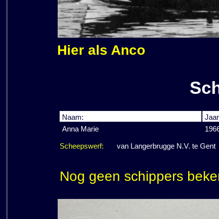
Hier als Anco
Sch
Naam:
Jaar
Anna Marie
196
Scheepswerf:
van Langerbrugge N.V. te Gent
Nog geen schippers beke