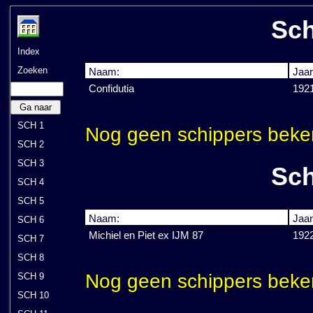
Sch
Index
Zoeken
Naam:
Jaar
Confidutia
192
Ga naar
SCH 1
Nog geen schippers beke
SCH 2
SCH 3
Sch
SCH 4
SCH 5
Naam:
Jaar
SCH 6
Michiel en Piet ex IJM 87
192
SCH 7
SCH 8
Nog geen schippers beke
SCH 9
SCH 10