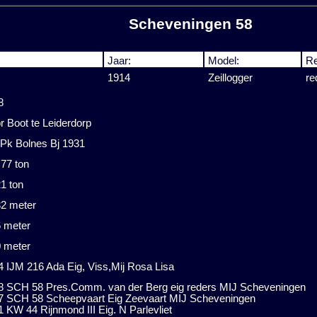
Scheveningen 58
Jaar:
Model:
Re
1914
Zeillogger
re
8
r Boot te Leiderdorp
 Pk Bolnes Bj 1931
,77 ton
1 ton
32 meter
6 meter
0 meter
4 IJM 216 Ada Eig, Viss,Mij Rosa Lisa
8 SCH 58 Pres.Comm. van der Berg eig reders MIJ Scheveningen
7 SCH 58 Scheepvaart Eig Zeevaart MIJ Scheveningen
 KW 44 Rijnmond III Eig. N Parlevliet