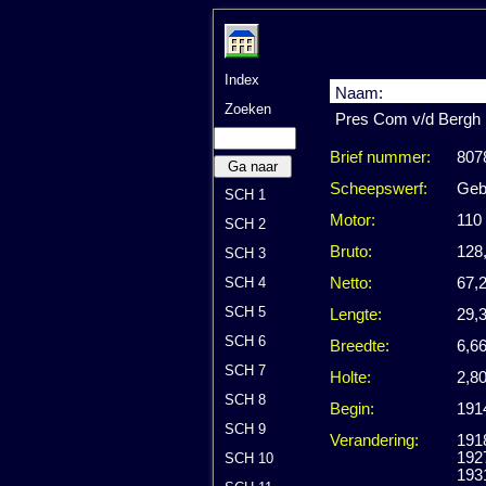
Index
Naam:
Zoeken
Pres Com v/d Bergh
Brief nummer:
807
Ga naar
Scheepswerf:
Geb
SCH 1
Motor:
110
SCH 2
Bruto:
128
SCH 3
SCH 4
Netto:
67,2
SCH 5
Lengte:
29,
SCH 6
Breedte:
6,6
SCH 7
Holte:
2,8
SCH 8
Begin:
191
SCH 9
Verandering:
191
192
SCH 10
1931