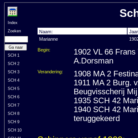
Sch
Index
Zoeken
Naam:
Jaar
Marianne
190
Ga naar
Begin:
1902 VL 66 Frans V
SCH 1
A.Dorsman
SCH 2
Verandering:
1908 MA 2 Festin
SCH 3
SCH 4
1911 MA 2 Burg. v
SCH 5
Beugvisscherij Mij
SCH 6
1935 SCH 42 Mari
SCH 7
1940 SCH 42 Maria
SCH 8
teruggekeerd
SCH 9
SCH 10