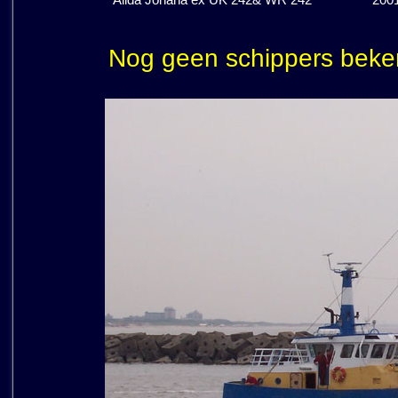
Alida Johana ex UK 242& WR 242
200
Nog geen schippers beke