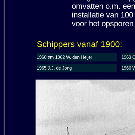
omvatten o.m. een 
installatie van 10
voor het opsporen 
Schippers vanaf 1900:
1960 t/m 1962 W. den Heijer
1963 C
1965 J.J. de Jong
1966 W