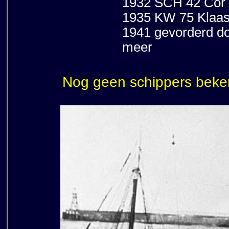
1932 SCH 42 Cor e
1935 KW 75 Klaasj
1941 gevorderd do
meer
Nog geen schippers beke