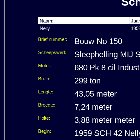
Sch
Naam:
Jaar
Nelly
195
Brief nummer:
Bouw No 150
Scheepswerf:
Sleephelling MIJ 
Motor:
680 Pk 8 cil Indust
Bruto:
299 ton
Lengte:
43,05 meter
Breedte:
7,24 meter
Holte:
3,88 meter meter
Begin:
1959 SCH 42 Nelly