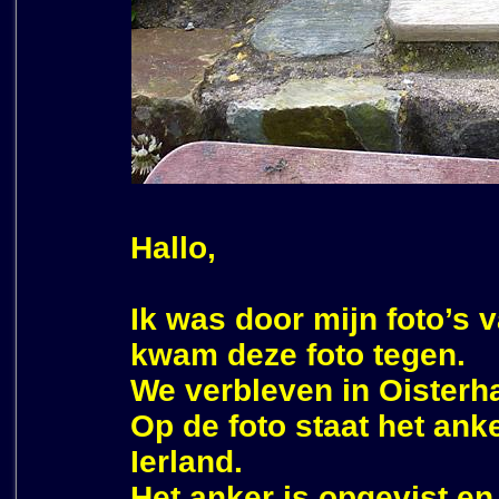
Hallo,
Ik was door mijn foto’s 
kwam deze foto tegen.
We verbleven in Oisterha
Op de foto staat het ank
Ierland.
Het anker is opgevist en