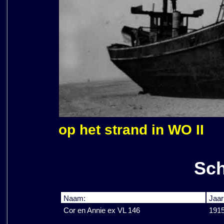
op het strand in WO II
Sch
Naam:
Jaar
Cor en Annie ex VL 146
191