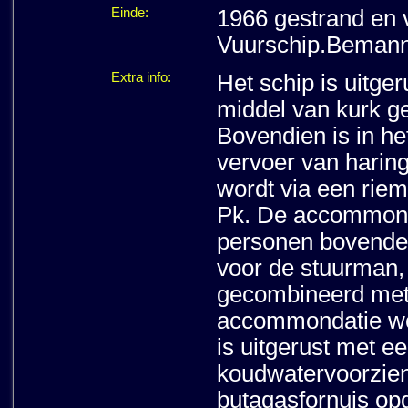
Einde:
1966 gestrand en 
Vuurschip.Bemann
Extra info:
Het schip is uitge
middel van kurk g
Bovendien is in he
vervoer van haring
wordt via een rie
Pk. De accommond
personen bovendek
voor de stuurman, 
gecombineerd met
accommondatie wor
is uitgerust met e
koudwatervoorzieni
butagasfornuis op