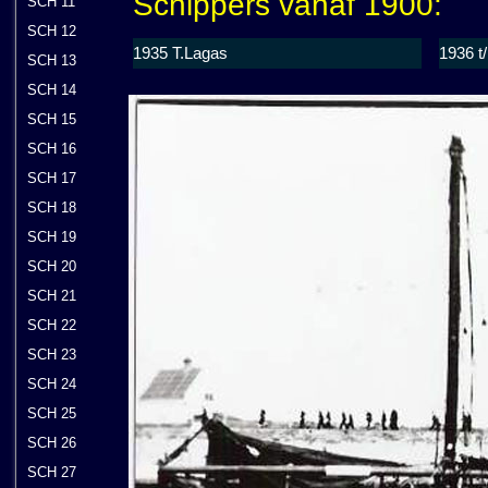
Schippers vanaf 1900:
SCH 11
SCH 12
1935 T.Lagas
1936 t
SCH 13
SCH 14
SCH 15
SCH 16
SCH 17
SCH 18
SCH 19
SCH 20
SCH 21
SCH 22
SCH 23
SCH 24
SCH 25
SCH 26
SCH 27