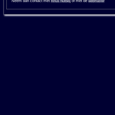
Neem dan contact met
of met de
Rinus Nutbeij
webmaster