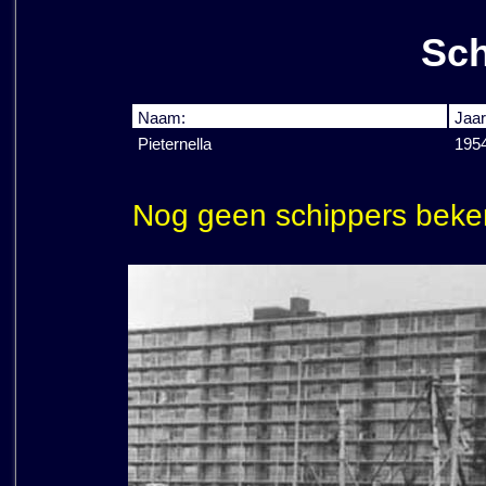
Sch
Naam:
Jaar
Pieternella
195
Nog geen schippers beke