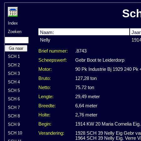
Sch
Index
Zoeken
Naam:
Jaar
Nelly
191
Ga naar
Brief nummer:
.8743
SCH 1
Scheepswerf:
Gebr Boot te Leiderdorp
SCH 2
Motor:
90 Pk Industrie Bj 1929 240 Pk 
SCH 3
Bruto:
127,28 ton
SCH 4
Netto:
75.72 ton
SCH 5
Lengte:
29,49 meter
SCH 6
Breedte:
6,64 meter
SCH 7
Holte:
2,76 meter
SCH 8
Begin:
1914 KW 20 Maria Cornelia Eig. 
SCH 9
SCH 10
Verandering:
1928 SCH 39 Nelly Eig Gebr v
1964 SCH 39 Nelly Eig. Verre Vi