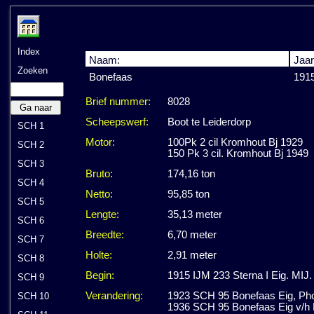
Index
Naam:
Jaar
Zoeken
Bonefaas
191
Brief nummer:
8028
Ga naar
Scheepswerf:
Boot te Leiderdorp
SCH 1
Motor:
100Pk 2 cil Kromhout Bj 1929
SCH 2
150 Pk 3 cil. Kromhout Bj 1949
SCH 3
Bruto:
174,16 ton
SCH 4
Netto:
95,85 ton
SCH 5
Lengte:
35,13 meter
SCH 6
Breedte:
6,70 meter
SCH 7
Holte:
2,91 meter
SCH 8
Begin:
1915 IJM 233 Sterna I Eig. MIJ.
SCH 9
Verandering:
1923 SCH 95 Bonefaas Eig, Ph
SCH 10
1936 SCH 95 Bonefaas Eig v/h F