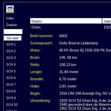
Index
Naam:
Jaar
Zoeken
Orion
191
Brief nummer:
6003
Ga naar
Scheepswerf:
Gebr Boot te Leiderdorp
SCH 1
Motor:
80 Pk Brons Bj 1928 200 Pk Deu
SCH 2
Bruto:
146. 58 ton
SCH 3
SCH 4
Netto:
106,13 ton
SCH 5
Lengte:
31,84 meter
SCH 6
Breedte:
6,70 meter
SCH 7
Holte:
2,81 meter
SCH 8
Begin:
1916 IJM 246 Arendje Eig, NV o
SCH 9
Verandering:
1925 SCH 53 Orion Eig. A de J
1940 gevorderd door de Weerm
SCH 10
1952 SCH 53 Orion Eig. J de J