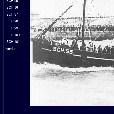
SCH 95
SCH 96
SCH 97
SCH 98
SCH 99
SCH 100
SCH 101
verder..