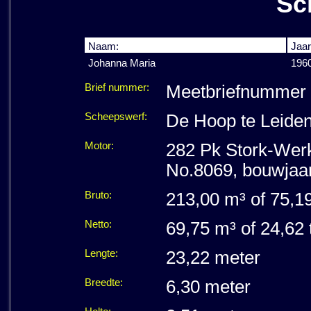
Sc
Naam:
Jaar
Johanna Maria
196
Brief nummer:
Meetbriefnummer 
Scheepswerf:
De Hoop te Leide
Motor:
282 Pk Stork-Werks
No.8069, bouwjaa
Bruto:
213,00 m³ of 75,19
Netto:
69,75 m³ of 24,62 
Lengte:
23,22 meter
Breedte:
6,30 meter