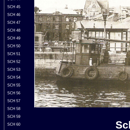
SCH 45
SCH 46
SCH 47
SCH 48
SCH 49
SCH 50
SCH 51
SCH 52
SCH 53
SCH 54
SCH 55
SCH 56
SCH 57
SCH 58
SCH 59
Sc
SCH 60