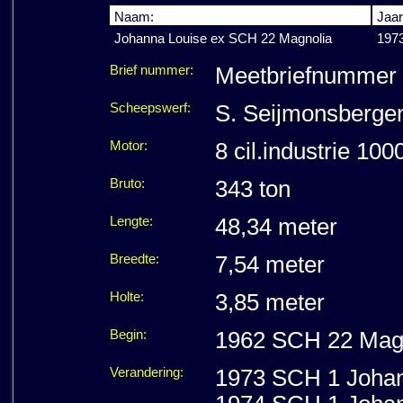
Naam:
Jaar
Johanna Louise ex SCH 22 Magnolia
1973
Brief nummer:
Meetbriefnummer 
Scheepswerf:
S. Seijmonsberge
Motor:
8 cil.industrie 100
Bruto:
343 ton
Lengte:
48,34 meter
Breedte:
7,54 meter
Holte:
3,85 meter
Begin:
1962 SCH 22 Magn
Verandering:
1973 SCH 1 Johann