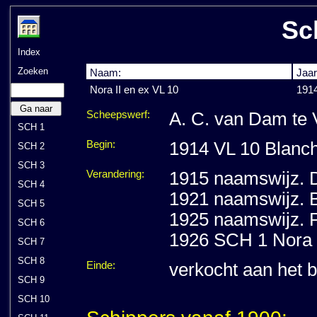
Sc
Index
Zoeken
Naam:
Jaar
Nora II en ex VL 10
191
Ga naar
Scheepswerf:
A. C. van Dam te 
SCH 1
Begin:
1914 VL 10 Blanch
SCH 2
SCH 3
Verandering:
1915 naamswijz. 
SCH 4
1921 naamswijz. 
SCH 5
1925 naamswijz. P
SCH 6
1926 SCH 1 Nora II
SCH 7
SCH 8
Einde:
verkocht aan het b
SCH 9
SCH 10