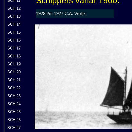
Schippers vanaf 1900:
SCH 11
SCH 12
1928 t/m 1927 C.A. Vrolijk
SCH 13
SCH 14
SCH 15
SCH 16
SCH 17
SCH 18
SCH 19
SCH 20
SCH 21
SCH 22
SCH 23
SCH 24
SCH 25
SCH 26
SCH 27