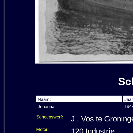
Sc
Naam:
Jaar
Johanna
194
Scheepswerf:
J . Vos te Groning
Motor:
120 Industrie