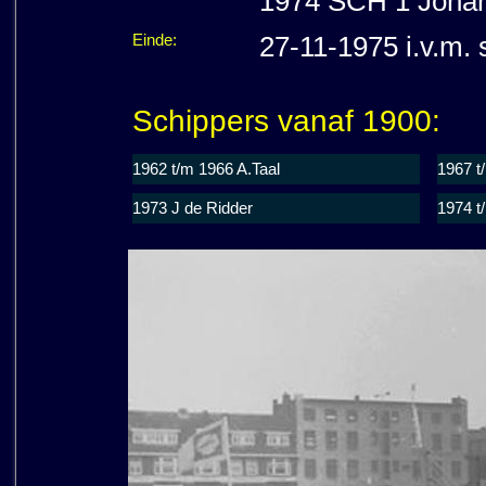
1974 SCH 1 Johan
Einde:
27-11-1975 i.v.m.
Schippers vanaf 1900:
1962 t/m 1966 A.Taal
1967 t
1973 J de Ridder
1974 t