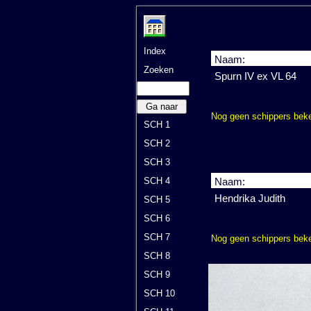
Index
Naam:
Zoeken
Spurn IV ex VL 64
Ga naar
Nog geen schippers bek
SCH 1
SCH 2
SCH 3
SCH 4
Naam:
Hendrika Judith
SCH 5
SCH 6
SCH 7
Nog geen schippers bek
SCH 8
SCH 9
SCH 10