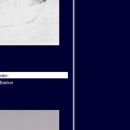
der:
 Bakker