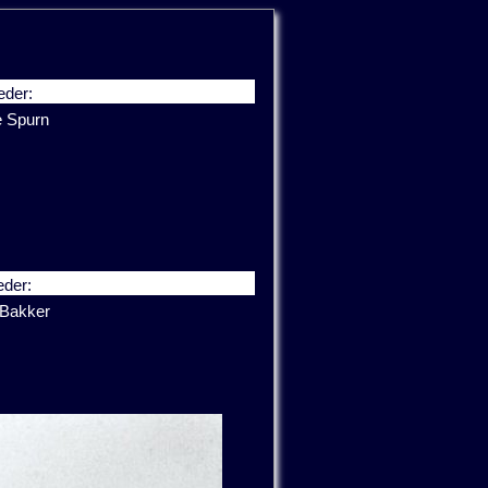
eder:
e Spurn
der:
 Bakker