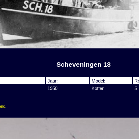
Scheveningen 18
Jaar:
Model:
Re
1950
Kotter
S
end.