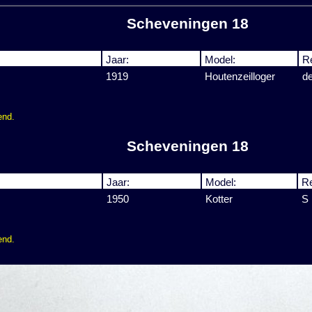
Scheveningen 18
Jaar:
Model:
R
1919
Houtenzeilloger
d
end.
Scheveningen 18
Jaar:
Model:
Re
1950
Kotter
S
end.