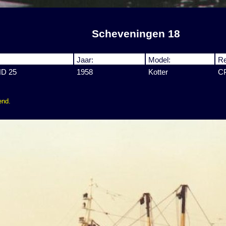
Scheveningen 18
Jaar:
Model:
Re
HD 25
1958
Kotter
C
end.