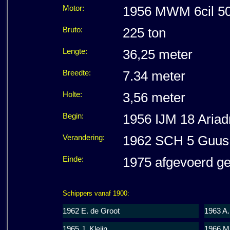
Motor:
1956 MWM 6cil 500
Bruto:
225 ton
Lengte:
36,25 meter
Breedte:
7.34 meter
Holte:
3,56 meter
Begin:
1956 IJM 18 Aria
Verandering:
1962 SCH 5 Guus e
Einde:
1975 afgevoerd g
Schippers vanaf 1900:
1962 E. de Groot
1963 A.
1965 J. Kleijn
1966 M