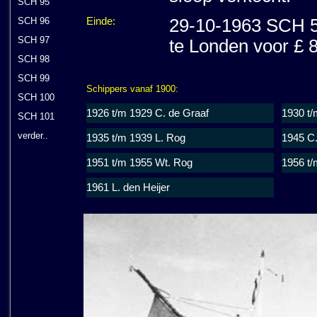
SCH 95
Einde:
29-10-1963 SCH 5
SCH 96
SCH 97
te Londen voor £ 8
SCH 98
SCH 99
Schippers vanaf 1900:
SCH 100
1926 t/m 1929 C. de Graaf
1930 t/
SCH 101
verder..
1935 t/m 1939 L. Rog
1945 C.
1951 t/m 1955 Wt. Rog
1956 t/
1961 L. den Heijer