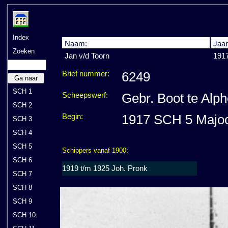
Index
Naam:
Jaar
Zoeken
Jan v/d Toorn
1917
Brief nummer:
6249
Ga naar
SCH 1
Scheepswerf:
Gebr. Boot te Alph
SCH 2
Begin:
1917 SCH 5 Majoo
SCH 3
SCH 4
SCH 5
Schippers vanaf 1900:
SCH 6
1919 t/m 1925 Joh. Pronk
SCH 7
SCH 8
SCH 9
SCH 10