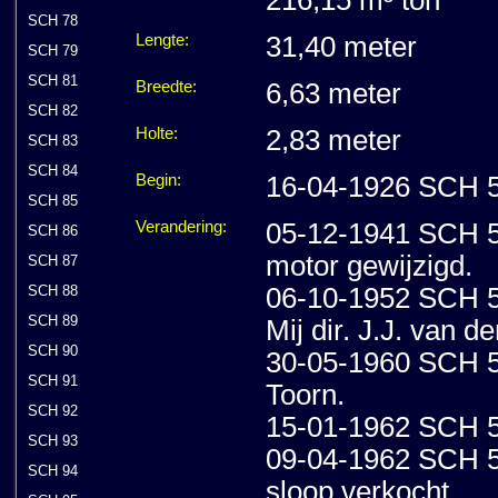
SCH 78
Lengte:
31,40 meter
SCH 79
SCH 81
Breedte:
6,63 meter
SCH 82
Holte:
2,83 meter
SCH 83
SCH 84
Begin:
16-04-1926 SCH 5 
SCH 85
Verandering:
05-12-1941 SCH 5 
SCH 86
motor gewijzigd.
SCH 87
06-10-1952 SCH 5 
SCH 88
SCH 89
Mij dir. J.J. van d
SCH 90
30-05-1960 SCH 5 J
SCH 91
Toorn.
SCH 92
15-01-1962 SCH 5 J
SCH 93
09-04-1962 SCH 5 
SCH 94
sloop verkocht.