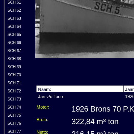
SCH 61
SCH 62
SCH 63
SCH 64
SCH 65
SCH 66
SCH 67
SCH 68
SCH 69
SCH 70
SCH 71
Naam:
Jaar
SCH 72
Jan v/d Toorn
1926
SCH 73
Motor:
1926 Brons 70 P.K
SCH 74
SCH 75
Bruto:
322,84 m³ ton
SCH 76
SCH 77
Netto:
216,15 m³ ton