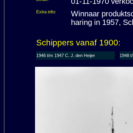
01-11-1970 verkoc
Extra info:
Winnaar produktsc
haring in 1957, Sc
Schippers vanaf 1900:
1946 t/m 1947 C. J. den Heijer
1948 t