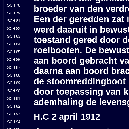
SCH 78
broeder van den verd
SCH 79
Een der geredden zat 
SCH 81
werd daaruit in bewus
SCH 82
SCH 83
toestand gered door 
SCH 84
roeibooten. De bewus
SCH 85
aan boord gebracht v
SCH 86
SCH 87
daarna aan boord brac
SCH 88
de stoomreddingboot 
SCH 89
door toepassing van 
SCH 90
SCH 91
ademhaling de levens
SCH 92
H.C 2 april 1912
SCH 93
SCH 94