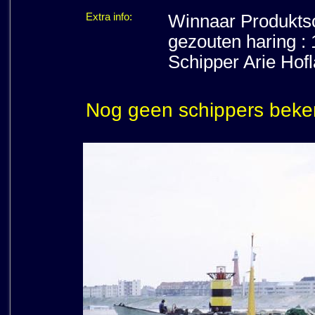
Extra info:
Winnaar Produktsc
gezouten haring :
Schipper Arie Hof
Nog geen schippers beke