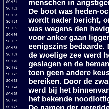
menschen in angstige
SCH 61
SCH 62
De boot was heden-oc
SCH 63
wordt nader bericht, 
SCH 64
was wegens den hevi
SCH 65
SCH 66
voor anker gaan ligge
SCH 67
eenigszins bedaarde.
SCH 68
de woelige zee werd h
SCH 69
SCH 70
geslagen en de beman
SCH 71
toen geen andere keus
SCH 72
bereiken. Door de zwa
SCH 73
SCH 74
werd bij het binnenva
SCH 75
het bekende noodlotti
SCH 76
De namen der geredden
SCH 77