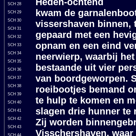
Heden-ochtend
SCH 28
kwam de garnalenboot 
SCH 29
SCH 30
vissershaven binnen, 
SCH 31
gepaard met een hevig
SCH 32
opnam en een eind ver
SCH 33
SCH 34
neerwierp, waarbij he
SCH 35
bestaande uit vier pe
SCH 36
van boordgeworpen. S
SCH 37
SCH 38
roeibootjes bemand o
SCH 39
te hulp te komen en m
SCH 40
slagen drie hunner te 
SCH 41
SCH 42
Zij worden binnengebr
SCH 43
Visschershaven, waar 
SCH 44