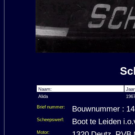
Sc
Naam:
Jaar
Alida
196
Brief nummer:
Bouwnummer : 1467
Scheepswerf:
Boot te Leiden i.o
Motor:
1320 Deutz, RVB 8