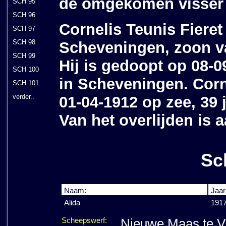
de omgekomen visser
SCH 95
SCH 96
Cornelis Teunis Fieret
SCH 97
SCH 98
Scheveningen, zoon van
SCH 99
Hij is gedoopt op 08-0
SCH 100
in Scheveningen. Corne
SCH 101
verder..
01-04-1912 op zee, 39 
Van het overlijden is 
Sc
Naam:
Jaar
Alida
1917
Scheepswerf:
Nieuwe Maas te Vl