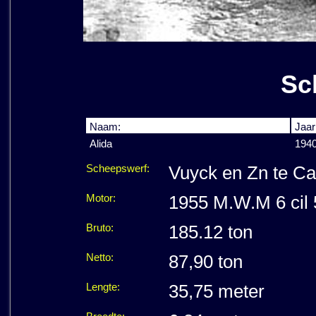
Sc
Naam:
Jaar
Alida
1940
Scheepswerf:
Vuyck en Zn te Cap
Motor:
1955 M.W.M 6 cil
Bruto:
185.12 ton
Netto:
87,90 ton
Lengte:
35,75 meter