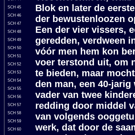
Blok en later de eerst
SCH 45
SCH 46
der bewustenloozen o
SCH 47
Een der vier vissers, 
SCH 48
geredden, verdween in
SCH 49
SCH 50
vóór men hem kon ber
SCH 51
voer terstond uit, om 
SCH 52
te bieden, maar mocht 
SCH 53
SCH 54
den man, een 40-jarig
SCH 55
vader van twee kinder
SCH 56
redding door middel v
SCH 57
SCH 58
van volgends ooggetui
SCH 59
werk, dat door de sa
SCH 60