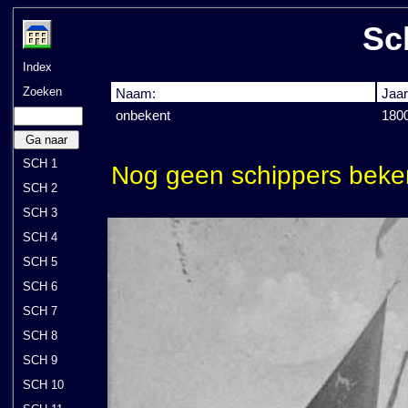
Sc
Index
Zoeken
Naam:
Jaar
onbekent
180
Ga naar
SCH 1
Nog geen schippers beke
SCH 2
SCH 3
SCH 4
SCH 5
SCH 6
SCH 7
SCH 8
SCH 9
SCH 10