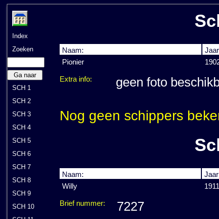
Sc
Index
Zoeken
Naam:
Jaar
Pionier
190
Ga naar
Extra info:
geen foto beschik
SCH 1
SCH 2
Nog geen schippers beke
SCH 3
SCH 4
Sc
SCH 5
SCH 6
SCH 7
Naam:
Jaar
SCH 8
Willy
191
SCH 9
Brief nummer:
7227
SCH 10