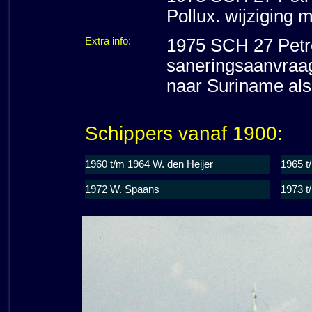
Pollux. wijziging 
Extra info:
1975 SCH 27 Petro
saneringsaanvraag
naar Suriname als 
Schippers vanaf 1900:
1960 t/m 1964 W. den Heijer
1965 t
1972 W. Spaans
1973 t