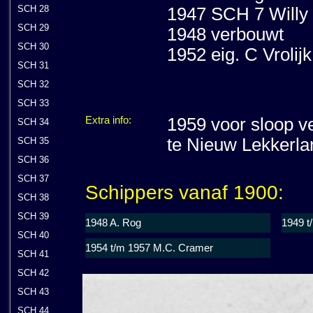
SCH 28
1947 SCH 7 Willy 
SCH 29
1948 verbouwt
SCH 30
1952 eig. C Vrolijk
SCH 31
SCH 32
SCH 33
Extra info:
1959 voor sloop 
SCH 34
te Nieuw Lekkerla
SCH 35
SCH 36
SCH 37
Schippers vanaf 1900:
SCH 38
SCH 39
1948 A. Rog
1949 t
SCH 40
1954 t/m 1957 M.C. Cramer
SCH 41
SCH 42
SCH 43
SCH 44