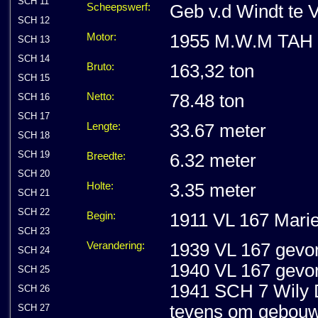
SCH 11
Scheepswerf:
Geb v.d Windt te 
SCH 12
Motor:
1955 M.W.M TAH 2
SCH 13
SCH 14
Bruto:
163,32 ton
SCH 15
Netto:
78.48 ton
SCH 16
SCH 17
Lengte:
33.67 meter
SCH 18
SCH 19
Breedte:
6.32 meter
SCH 20
Holte:
3.35 meter
SCH 21
SCH 22
Begin:
1911 VL 167 Marie
SCH 23
Verandering:
1939 VL 167 gevor
SCH 24
1940 VL 167 gevor
SCH 25
1941 SCH 7 Wily D
SCH 26
tevens om gebouw
SCH 27