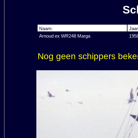
Sc
Naam:
Jaar
Arnoud ex WR248 Marga
195
Nog geen schippers beke