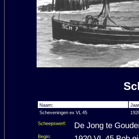
Sc
Naam:
Jaar
Scheveningen ex VL 45
192
Scheepswerf:
De Jong te Goude
Begin:
1920 VL 45 Bob ei